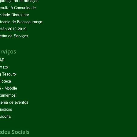
urança da Informação
nsulta à Comunidade
vidade Disciplinar
tocolo de Biossegurança
stão 2012-2019
etim de Serviços
rviços
AP
ntato
g Tesouro
lioteca
 - Moodle
cumentos
tema de eventos
iódicos
idoria
des Sociais