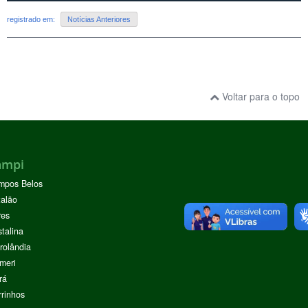
registrado em:
Notícias Anteriores
Voltar para o topo
ampi
mpos Belos
alão
res
stalina
rolândia
meri
rá
rinhos