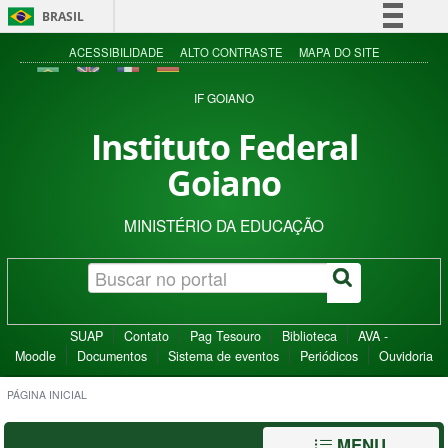
BRASIL
Simplifique!
ACESSIBILIDADE
ALTO CONTRASTE
MAPA DO SITE
Comunica BR
IF GOIANO
Participe
Instituto Federal
Acesso à informação
Goiano
Legislação
Canais
MINISTÉRIO DA EDUCAÇÃO
SUAP
Contato
Pag Tesouro
Biblioteca
AVA -
Moodle
Documentos
Sistema de eventos
Periódicos
Ouvidoria
PÁGINA INICIAL
MENU