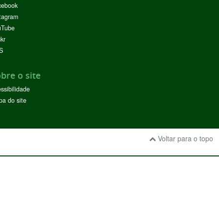
cebook
tagram
uTube
ckr
S
bre o site
ssibilidade
a do site
Voltar para o topo