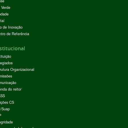
sse
 Verde
ndade
taí
o de Inovação
tro de Referência
stitucional
tituição
egiados
rutura Organizacional
missões
municação
nda do reitor
ASS
ições CS
I/Suap
P
egridade