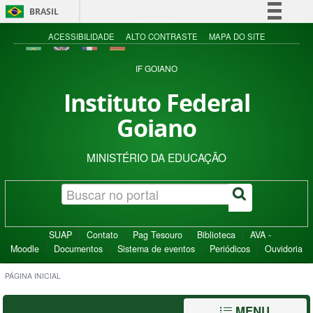
BRASIL
Simplifique!
ACESSIBILIDADE
ALTO CONTRASTE
MAPA DO SITE
Comunica BR
IF GOIANO
Participe
Instituto Federal
Acesso à informação
Goiano
Legislação
Canais
MINISTÉRIO DA EDUCAÇÃO
SUAP
Contato
Pag Tesouro
Biblioteca
AVA -
Moodle
Documentos
Sistema de eventos
Periódicos
Ouvidoria
PÁGINA INICIAL
MENU