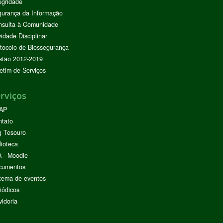
egridade
urança da Informação
nsulta à Comunidade
vidade Disciplinar
tocolo de Biossegurança
stão 2012-2019
etim de Serviços
rviços
AP
ntato
g Tesouro
lioteca
 - Moodle
cumentos
tema de eventos
iódicos
idoria