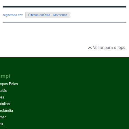
registrado em:
Últimas notícias - Morrinhos
Voltar para o topo
ampi
mpos Belos
alão
res
stalina
rolândia
meri
rá