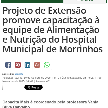
Projeto de Extensão
promove capacitação à
equipe de Alimentação
e Nutrição do Hospital
Municipal de Morrinhos
powered by
social2s
Publicado: Quinta, 30 de Outubro de 2025, 18h10
|
Última atualização em Terça, 11 de
Novembro de 2025, 14h41
|
Acessos: 431
Capacita Mais é coordenado pela professora Vania
Silva Carvalho.