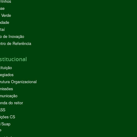
rinhos
sse
 Verde
ndade
taí
o de Inovação
tro de Referência
stitucional
tituição
egiados
rutura Organizacional
missões
municação
nda do reitor
ASS
ições CS
I/Suap
P