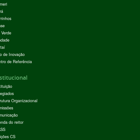
meri
rá
rinhos
sse
 Verde
ndade
taí
o de Inovação
tro de Referência
stitucional
tituição
egiados
rutura Organizacional
missões
municação
nda do reitor
ASS
ições CS