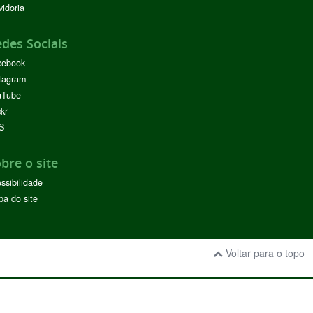
idoria
des Sociais
cebook
tagram
uTube
ckr
S
bre o site
ssibilidade
a do site
Voltar para o topo