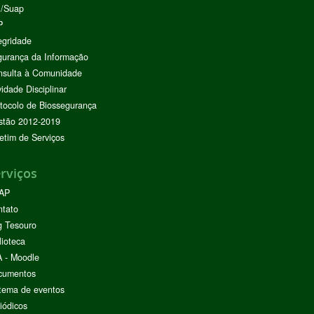
I/Suap
P
egridade
urança da Informação
nsulta à Comunidade
vidade Disciplinar
tocolo de Biossegurança
stão 2012-2019
etim de Serviços
rviços
AP
ntato
g Tesouro
lioteca
 - Moodle
cumentos
tema de eventos
iódicos