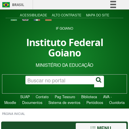
BRASIL
Simplifique!
ACESSIBILIDADE
ALTO CONTRASTE
MAPA DO SITE
Comunica BR
IF GOIANO
Participe
Instituto Federal
Acesso à informação
Goiano
Legislação
Canais
MINISTÉRIO DA EDUCAÇÃO
SUAP
Contato
Pag Tesouro
Biblioteca
AVA -
Moodle
Documentos
Sistema de eventos
Periódicos
Ouvidoria
PÁGINA INICIAL
MENU