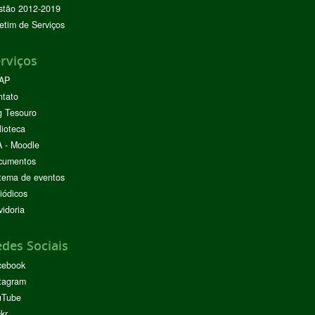
stão 2012-2019
etim de Serviços
rviços
AP
ntato
g Tesouro
lioteca
 - Moodle
cumentos
tema de eventos
iódicos
idoria
des Sociais
cebook
tagram
uTube
ckr