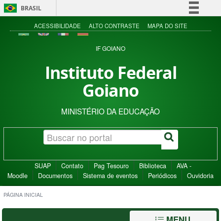
BRASIL
Simplifique!
ACESSIBILIDADE
ALTO CONTRASTE
MAPA DO SITE
Comunica BR
IF GOIANO
Participe
Instituto Federal
Acesso à informação
Goiano
Legislação
Canais
MINISTÉRIO DA EDUCAÇÃO
SUAP
Contato
Pag Tesouro
Biblioteca
AVA -
Moodle
Documentos
Sistema de eventos
Periódicos
Ouvidoria
PÁGINA INICIAL
MENU