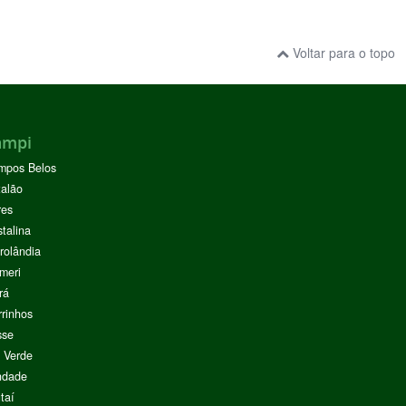
Voltar para o topo
ampi
mpos Belos
alão
res
stalina
rolândia
meri
rá
rinhos
sse
 Verde
ndade
taí