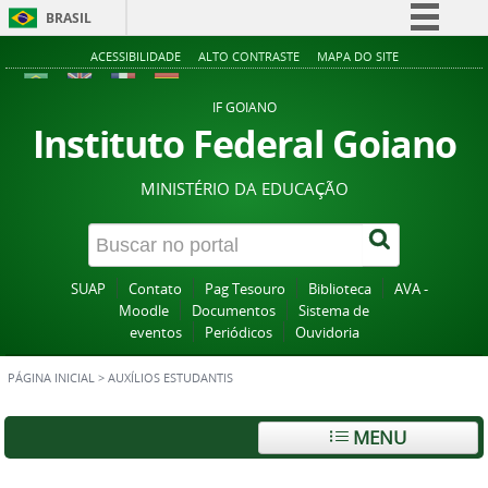
BRASIL
Simplifique!
ACESSIBILIDADE
ALTO CONTRASTE
MAPA DO SITE
Comunica BR
IF GOIANO
Participe
Instituto Federal Goiano
Acesso à informação
MINISTÉRIO DA EDUCAÇÃO
Legislação
Canais
SUAP
Contato
Pag Tesouro
Biblioteca
AVA -
Moodle
Documentos
Sistema de
eventos
Periódicos
Ouvidoria
PÁGINA INICIAL
>
AUXÍLIOS ESTUDANTIS
MENU