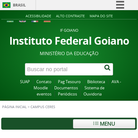
BRASIL
Simplifique!
ACESSIBILIDADE
ALTO CONTRASTE
MAPA DO SITE
Comunica BR
IF GOIANO
Participe
Instituto Federal Goiano
Acesso à informação
MINISTÉRIO DA EDUCAÇÃO
Legislação
Canais
SUAP
Contato
Pag Tesouro
Biblioteca
AVA -
Moodle
Documentos
Sistema de
eventos
Periódicos
Ouvidoria
PÁGINA INICIAL
>
CAMPUS CERES
MENU