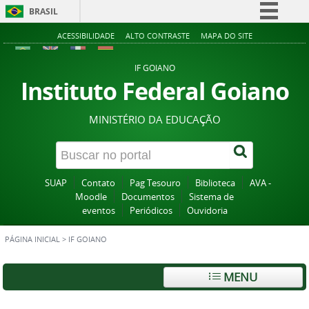
BRASIL
Simplifique!
ACESSIBILIDADE
ALTO CONTRASTE
MAPA DO SITE
Comunica BR
IF GOIANO
Participe
Instituto Federal Goiano
Acesso à informação
MINISTÉRIO DA EDUCAÇÃO
Legislação
Canais
SUAP
Contato
Pag Tesouro
Biblioteca
AVA -
Moodle
Documentos
Sistema de
eventos
Periódicos
Ouvidoria
PÁGINA INICIAL
>
IF GOIANO
MENU