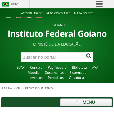
BRASIL
Simplifique!
ACESSIBILIDADE
ALTO CONTRASTE
MAPA DO SITE
Comunica BR
IF GOIANO
Participe
Instituto Federal Goiano
Acesso à informação
MINISTÉRIO DA EDUCAÇÃO
Legislação
Canais
SUAP
Contato
Pag Tesouro
Biblioteca
AVA -
Moodle
Documentos
Sistema de
eventos
Periódicos
Ouvidoria
PÁGINA INICIAL
>
PROCESSO SELETIVO
MENU