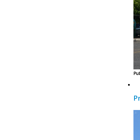
Pub
P