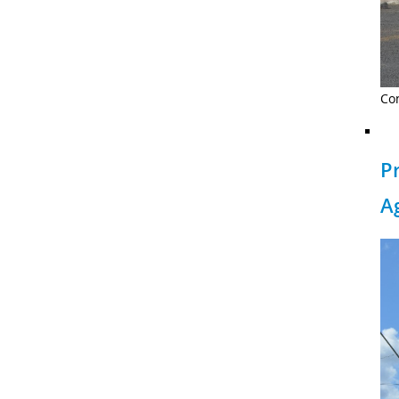
Con
P
A