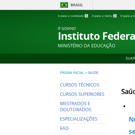
BRASIL
Ir para o conteúdo
1
Ir para o menu
2
Ir para a
IF GOIANO
Instituto Feder
MINISTÉRIO DA EDUCAÇÃO
SUAP
PÁGINA INICIAL
>
SAÚDE
CURSOS TÉCNICOS
Saú
CURSOS SUPERIORES
MESTRADOS E
DOUTORADOS
N
ESPECIALIZAÇÕES
EAD
s