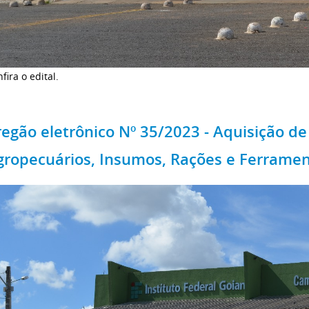
fira o edital.
regão eletrônico Nº 35/2023 - Aquisição de
gropecuários, Insumos, Rações e Ferrame