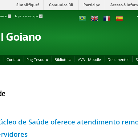
Simplifique!
Comunica BR
Participe
Acesso à infor
 busca
3
Ir para o rodapé
4
al Goiano
Contato
Pag Tesouro
Biblioteca
AVA - Moodle
Documentos
S
de
úcleo de Saúde oferece atendimento remo
ervidores