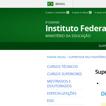
BRASIL
Ir para o conteúdo
1
Ir para o menu
2
Ir para a
IF GOIANO
Instituto Feder
MINISTÉRIO DA EDUCAÇÃO
SUAP
PÁGINA INICIAL
>
SUPERVISOR MULTISSISTÊMI
CURSOS TÉCNICOS
Supe
CURSOS SUPERIORES
MESTRADOS E
DOUTORADOS
D
ESPECIALIZAÇÕES
EAD