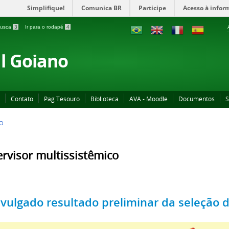
Simplifique!
Comunica BR
Participe
Acesso à infor
 busca
3
Ir para o rodapé
4
al Goiano
Contato
Pag Tesouro
Biblioteca
AVA - Moodle
Documentos
S
CO
rvisor multissistêmico
ivulgado resultado preliminar da seleção d