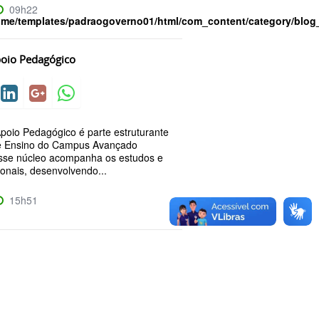
09h22
ome/templates/padraogoverno01/html/com_content/category/blog
poio Pedagógico
poio Pedagógico é parte estruturante
e Ensino do Campus Avançado
esse núcleo acompanha os estudos e
onais, desenvolvendo...
15h51