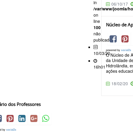
in
06/10/17
/var/www/joomla/h
on
line
Núcleo de A
100
não
publicado
powered by
social2s
10/03/20
O Núcleo de A
da Unidade d
Hidrolândia, 
16h01
ações educaci
18/02/20
rio dos Professores
ed by
social2s