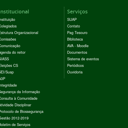
Institucional
Serviços
Instituição
SUAP
Colegiados
Contato
Estrutura Organizacional
Pag Tesouro
Comissões
Biblioteca
Comunicação
AVA - Moodle
Agenda do reitor
Documentos
SIASS
Sistema de eventos
Eleições CS
Periódicos
SEI/Suap
Ouvidoria
A3P
Integridade
Segurança da Informação
Consulta à Comunidade
Atividade Disciplinar
Protocolo de Biossegurança
Gestão 2012-2019
Boletim de Serviços