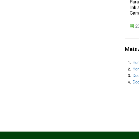
Para
link
Camp
23
Mais A
Hor
Hor
Doc
Doc