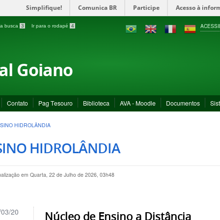
Simplifique!
Comunica BR
Participe
Acesso à infor
ACESSI
a a busca
3
Ir para o rodapé
4
ral Goiano
Contato
Pag Tesouro
Biblioteca
AVA - Moodle
Documentos
Sis
SINO HIDROLÂNDIA
SINO HIDROLÂNDIA
ualização em Quarta, 22 de Julho de 2026, 03h48
/03/20
Núcleo de Ensino a Distância