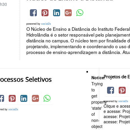
h30
powered by
social2s
O Núcleo de Ensino a Distância do Instituto Fede
Hidrolândia é o setor responsável pelo planejam
distância no campus. O núcleo tem por finalidade d
projetando, implementando e coordenando o uso d
processo de ensino-aprendizagem a distância. Atua
Projetos de 
Notice
:
ocessos Seletivos
Trying
to
get
property
powered by
social2s
Clique e acess
'state'
red by
social2s
e acesse: Proj
of
acesse: Projet
non-
acesse: Projet
object