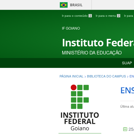
BRASIL
Ir para o conteúdo
1
Ir para o menu
2
Ir par
IF GOIANO
Instituto Fede
MINISTÉRIO DA EDUCAÇÃO
SUAP
PÁGINA INICIAL
>
BIBLIOTECA DO CAMPUS
>
EN
EN
Última at
25