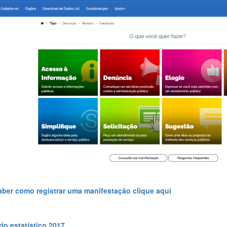
aber como registrar uma manifestação clique aqui
rio estatístico 2017