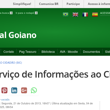
Simplifique!
Comunica BR
Participe
Acesso à infor
ACESSI
a a busca
3
Ir para o rodapé
4
ral Goiano
Contato
Pag Tesouro
Biblioteca
AVA - Moodle
Documentos
Sis
O CIDADÃO (SIC)
rviço de Informações ao C
y
social2s
o: Segunda, 21 de Outubro de 2013, 16h07
|
Última atualização em Sexta, 04 de
2025, 08h54