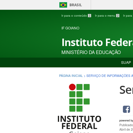
BRASIL
Ir para o conteúdo
1
Ir para o menu
2
Ir par
IF GOIANO
Instituto Fede
MINISTÉRIO DA EDUCAÇÃO
SUAP
PÁGINA INICIAL
>
SERVIÇO DE INFORMAÇÕES A
Se
powered b
Publicad
Abril de 