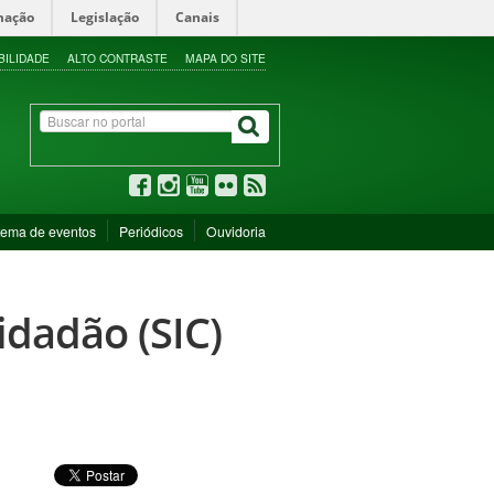
mação
Legislação
Canais
BILIDADE
ALTO CONTRASTE
MAPA DO SITE
tema de eventos
Periódicos
Ouvidoria
idadão (SIC)