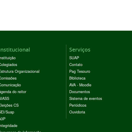
Institucional
Serviços
Instituição
SUAP
Colegiados
Contato
Estrutura Organizacional
Pag Tesouro
Comissões
Biblioteca
Comunicação
AVA - Moodle
Agenda do reitor
Documentos
SIASS
Sistema de eventos
Eleições CS
Periódicos
SEI/Suap
Ouvidoria
A3P
Integridade