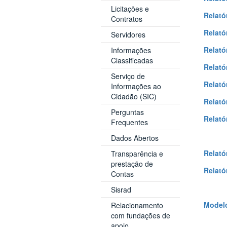
Licitações e
Relató
Contratos
Relató
Servidores
Relató
Informações
Classificadas
Relató
Serviço de
Relató
Informações ao
Cidadão (SIC)
Relató
Perguntas
Relató
Frequentes
Dados Abertos
Relató
Transparência e
prestação de
Relató
Contas
Sisrad
Modelo
Relacionamento
com fundações de
apoio