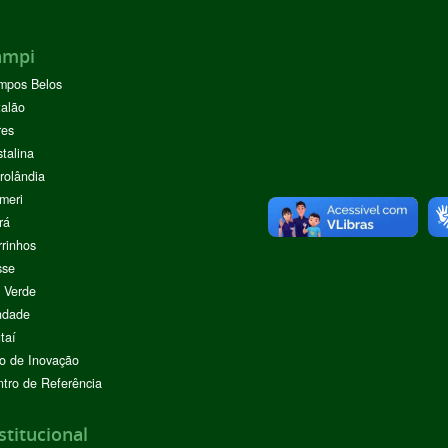
ampi
mpos Belos
alão
res
stalina
rolândia
meri
rá
rinhos
sse
 Verde
ndade
taí
o de Inovação
tro de Referência
stitucional