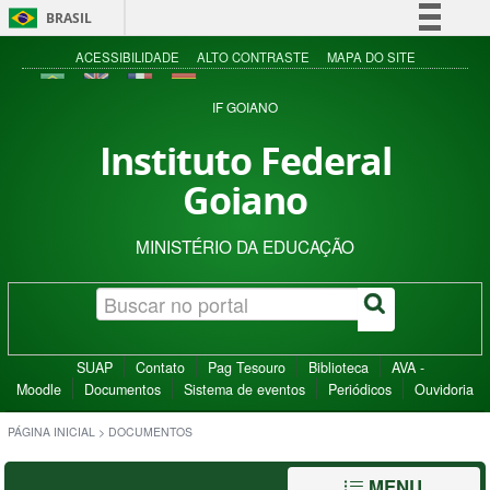
BRASIL
Simplifique!
ACESSIBILIDADE
ALTO CONTRASTE
MAPA DO SITE
Comunica BR
IF GOIANO
Participe
Instituto Federal
Acesso à informação
Goiano
Legislação
Canais
MINISTÉRIO DA EDUCAÇÃO
SUAP
Contato
Pag Tesouro
Biblioteca
AVA -
Moodle
Documentos
Sistema de eventos
Periódicos
Ouvidoria
PÁGINA INICIAL
>
DOCUMENTOS
MENU