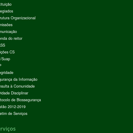
tituição
egiados
rutura Organizacional
missões
municação
nda do reitor
ASS
ições CS
I/Suap
P
egridade
urança da Informação
nsulta à Comunidade
vidade Disciplinar
tocolo de Biossegurança
stão 2012-2019
etim de Serviços
rviços