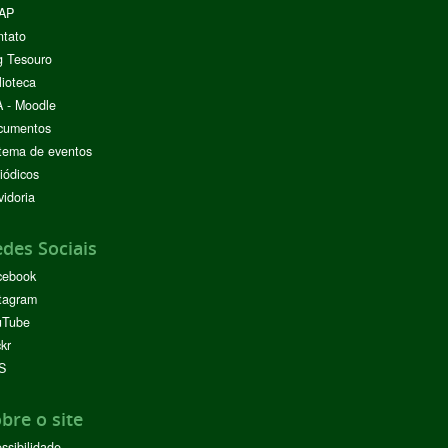
AP
ntato
g Tesouro
lioteca
 - Moodle
cumentos
tema de eventos
iódicos
idoria
des Sociais
cebook
tagram
uTube
ckr
S
bre o site
ssibilidade