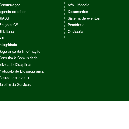
Comunicação
AVA - Moodle
Agenda do reitor
Documentos
SIASS
Sistema de eventos
Eleições CS
Periódicos
SEI/Suap
Ouvidoria
A3P
Integridade
Segurança da Informação
Consulta à Comunidade
Atividade Disciplinar
Protocolo de Biossegurança
Gestão 2012-2019
Boletim de Serviços