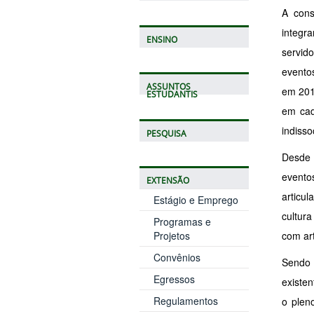
A cons
integra
ENSINO
servido
eventos
ASSUNTOS
em 2016
ESTUDANTIS
em cada
indisso
PESQUISA
Desde 
evento
EXTENSÃO
articu
Estágio e Emprego
cultur
Programas e
Projetos
com art
Convênios
Sendo 
Egressos
existen
Regulamentos
o plen