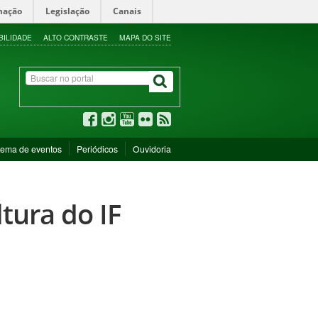
mação
Legislação
Canais
BILIDADE
ALTO CONTRASTE
MAPA DO SITE
tema de eventos
Periódicos
Ouvidoria
tura do IF