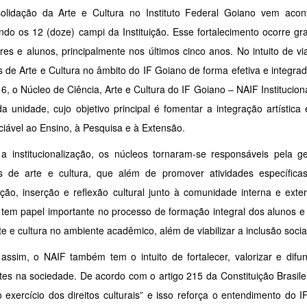
olidação da Arte e Cultura no Instituto Federal Goiano vem aco
ndo os 12 (doze) campi da Instituição. Esse fortalecimento ocorre gr
res e alunos, principalmente nos últimos cinco anos. No intuito de vi
 de Arte e Cultura no âmbito do IF Goiano de forma efetiva e integrada
, o Núcleo de Ciência, Arte e Cultura do IF Goiano – NAIF Institucio
 unidade, cujo objetivo principal é fomentar a integração artística 
ciável ao Ensino, à Pesquisa e à Extensão.
a institucionalização, os núcleos tornaram-se responsáveis pela g
s de arte e cultura, que além de promover atividades específi
lação, inserção e reflexão cultural junto à comunidade interna e ex
a tem papel importante no processo de formação integral dos alunos 
e e cultura no ambiente acadêmico, além de viabilizar a inclusão socia
assim, o NAIF também tem o intuito de fortalecer, valorizar e difun
tes na sociedade. De acordo com o artigo 215 da Constituição Brasile
o exercício dos direitos culturais” e isso reforça o entendimento do