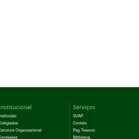
Institucional
Serviços
Instituição
SUAP
Colegiados
Contato
Estrutura Organizacional
Pag Tesouro
Comissões
Biblioteca