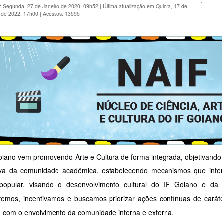
o: Segunda, 27 de Janeiro de 2020, 09h52
|
Última atualização em Quinta, 17 de
o de 2022, 17h00
|
Acessos: 13595
iano vem promovendo Arte e Cultura de forma integrada, objetivando f
iva da comunidade acadêmica, estabelecendo mecanismos que inte
popular, visando o desenvolvimento cultural do IF Goiano e da
emos, incentivamos e buscamos priorizar ações contínuas de caráter 
 com o envolvimento da comunidade interna e externa.