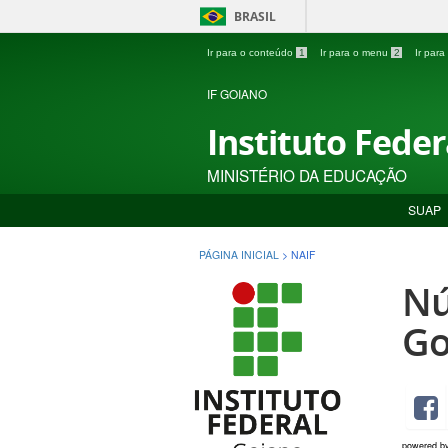
BRASIL
Ir para o conteúdo
1
Ir para o menu
2
Ir par
IF GOIANO
Instituto Fede
MINISTÉRIO DA EDUCAÇÃO
SUAP
PÁGINA INICIAL
>
NAIF
Nú
Go
powered b