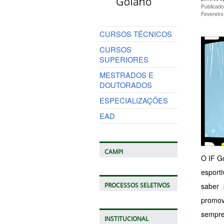
Publicad
Fevereir
CURSOS TÉCNICOS
CURSOS
SUPERIORES
MESTRADOS E
DOUTORADOS
ESPECIALIZAÇÕES
EAD
CAMPI
O IF Go
esport
saber 
PROCESSOS SELETIVOS
promov
sempre
INSTITUCIONAL