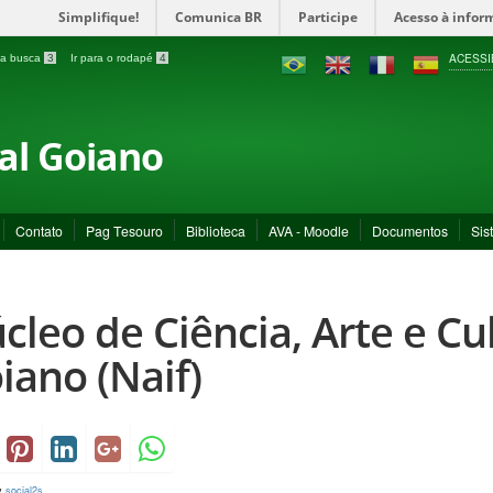
Simplifique!
Comunica BR
Participe
Acesso à infor
ACESSI
a a busca
3
Ir para o rodapé
4
ral Goiano
Contato
Pag Tesouro
Biblioteca
AVA - Moodle
Documentos
Sis
cleo de Ciência, Arte e Cul
iano (Naif)
y
social2s