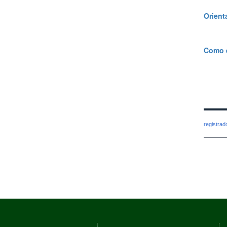
Orient
Como e
registra