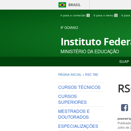
BRASIL
Ir para o conteúdo
1
Ir para o menu
2
Ir par
IF GOIANO
Instituto Fede
MINISTÉRIO DA EDUCAÇÃO
SUAP
PÁGINA INICIAL
>
RSC TAE
RS
CURSOS TÉCNICOS
CURSOS
SUPERIORES
MESTRADOS E
DOUTORADOS
powered b
Publicad
ESPECIALIZAÇÕES
Julho de