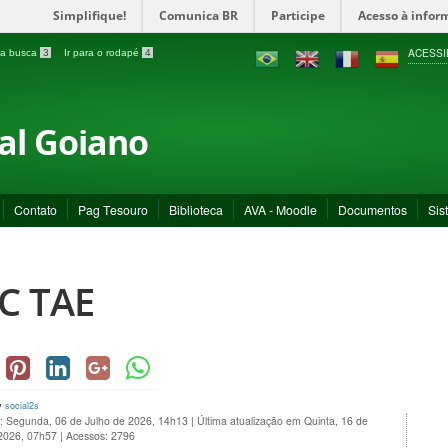
Simplifique!
Comunica BR
Participe
Acesso à infor
ACESSI
a a busca
3
Ir para o rodapé
4
ral Goiano
Contato
Pag Tesouro
Biblioteca
AVA - Moodle
Documentos
Sis
C TAE
y
social2s
o: Segunda, 06 de Julho de 2026, 14h13
|
Última atualização em Quinta, 16 de
 2026, 07h57
|
Acessos: 2796