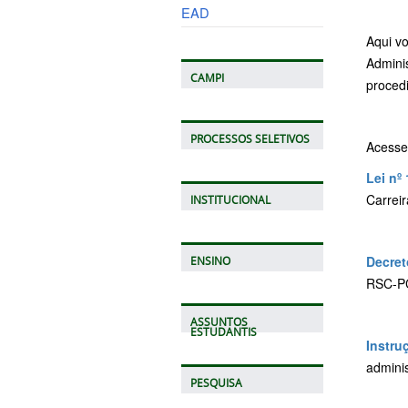
EAD
Aqui v
Admini
CAMPI
proced
PROCESSOS SELETIVOS
Acess
Lei nº
Carrei
INSTITUCIONAL
Decret
ENSINO
RSC-PC
ASSUNTOS
ESTUDANTIS
Instru
adminis
PESQUISA