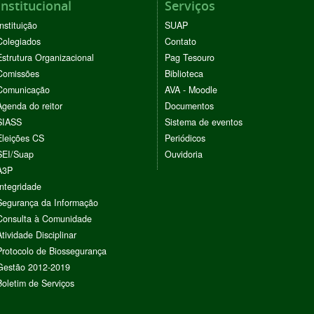
Institucional
Serviços
Instituição
SUAP
Colegiados
Contato
Estrutura Organizacional
Pag Tesouro
Comissões
Biblioteca
Comunicação
AVA - Moodle
Agenda do reitor
Documentos
SIASS
Sistema de eventos
Eleições CS
Periódicos
SEI/Suap
Ouvidoria
A3P
Integridade
Segurança da Informação
Consulta à Comunidade
Atividade Disciplinar
Protocolo de Biossegurança
Gestão 2012-2019
Boletim de Serviços