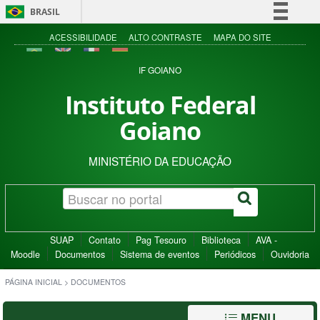
BRASIL
Simplifique!
ACESSIBILIDADE
ALTO CONTRASTE
MAPA DO SITE
Comunica BR
IF GOIANO
Participe
Instituto Federal
Acesso à informação
Goiano
Legislação
Canais
MINISTÉRIO DA EDUCAÇÃO
SUAP
Contato
Pag Tesouro
Biblioteca
AVA -
Moodle
Documentos
Sistema de eventos
Periódicos
Ouvidoria
PÁGINA INICIAL
>
DOCUMENTOS
MENU