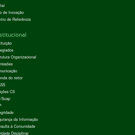
taí
o de Inovação
tro de Referência
stitucional
tituição
egiados
rutura Organizacional
missões
municação
nda do reitor
ASS
ições CS
I/Suap
P
egridade
urança da Informação
nsulta à Comunidade
vidade Disciplinar