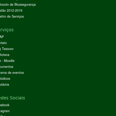
tocolo de Biossegurança
stão 2012-2019
etim de Serviços
rviços
AP
ntato
g Tesouro
lioteca
 - Moodle
cumentos
tema de eventos
iódicos
idoria
des Sociais
cebook
tagram