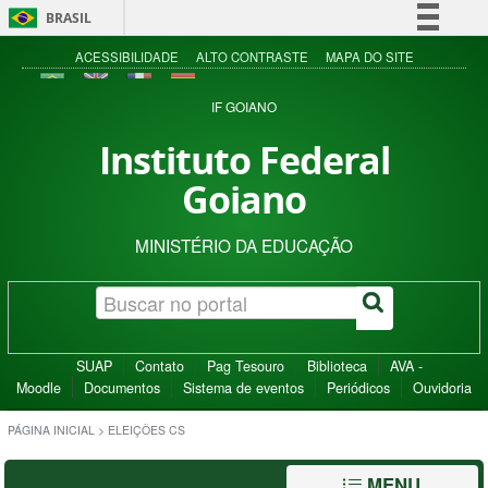
BRASIL
Simplifique!
ACESSIBILIDADE
ALTO CONTRASTE
MAPA DO SITE
Comunica BR
IF GOIANO
Participe
Instituto Federal
Acesso à informação
Goiano
Legislação
Canais
MINISTÉRIO DA EDUCAÇÃO
SUAP
Contato
Pag Tesouro
Biblioteca
AVA -
Moodle
Documentos
Sistema de eventos
Periódicos
Ouvidoria
PÁGINA INICIAL
>
ELEIÇÕES CS
MENU