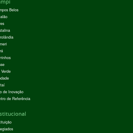
ampi
mpos Belos
alão
res
stalina
rolândia
meri
rá
rinhos
sse
 Verde
ndade
taí
o de Inovação
tro de Referência
stitucional
tituição
egiados