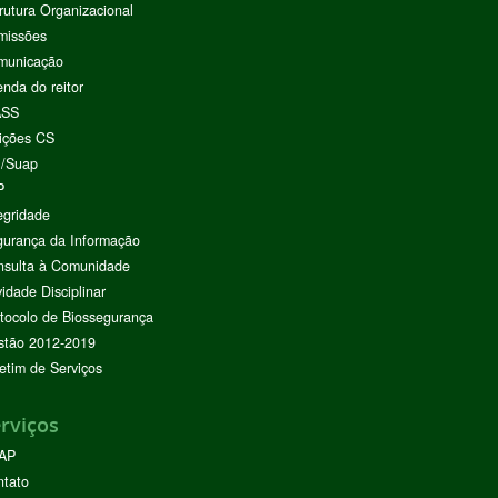
rutura Organizacional
missões
municação
nda do reitor
ASS
ições CS
I/Suap
P
egridade
urança da Informação
nsulta à Comunidade
vidade Disciplinar
tocolo de Biossegurança
stão 2012-2019
etim de Serviços
rviços
AP
ntato