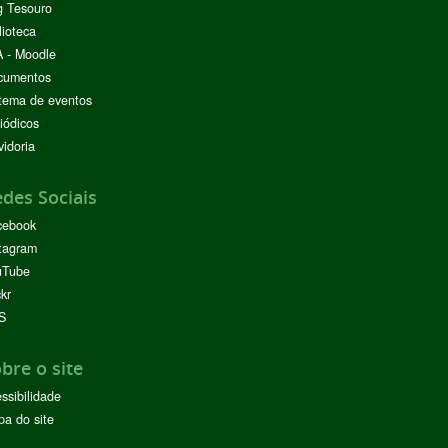
g Tesouro
lioteca
 - Moodle
cumentos
tema de eventos
iódicos
idoria
des Sociais
cebook
tagram
uTube
ckr
S
bre o site
ssibilidade
a do site