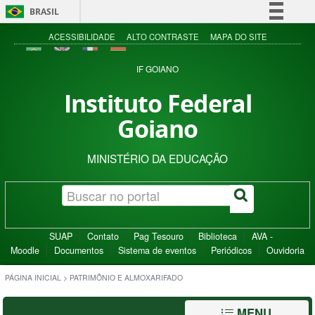
BRASIL
Simplifique!
ACESSIBILIDADE
ALTO CONTRASTE
MAPA DO SITE
Comunica BR
IF GOIANO
Participe
Instituto Federal
Acesso à informação
Goiano
Legislação
Canais
MINISTÉRIO DA EDUCAÇÃO
SUAP
Contato
Pag Tesouro
Biblioteca
AVA -
Moodle
Documentos
Sistema de eventos
Periódicos
Ouvidoria
PÁGINA INICIAL
>
PATRIMÔNIO E ALMOXARIFADO
MENU