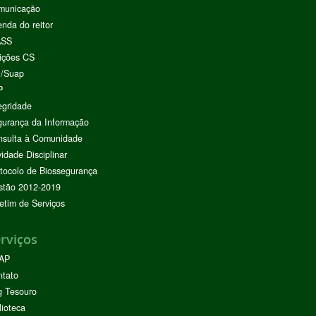
municação
nda do reitor
ASS
ições CS
I/Suap
P
egridade
urança da Informação
nsulta à Comunidade
vidade Disciplinar
tocolo de Biossegurança
stão 2012-2019
etim de Serviços
rviços
AP
ntato
g Tesouro
lioteca