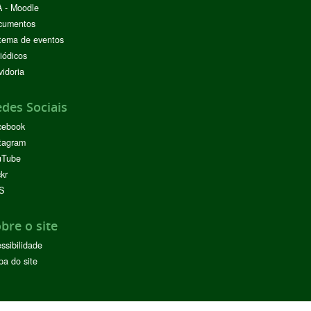
 - Moodle
cumentos
tema de eventos
iódicos
idoria
des Sociais
cebook
tagram
uTube
ckr
S
bre o site
ssibilidade
a do site