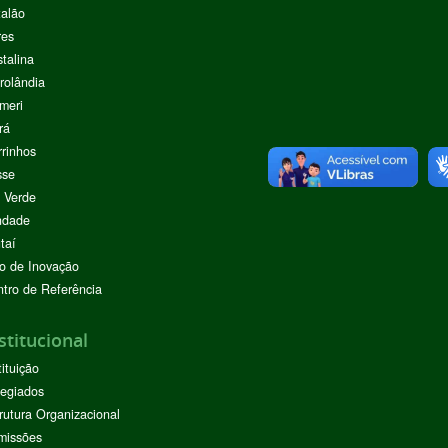
alão
res
stalina
rolândia
meri
rá
rinhos
sse
 Verde
ndade
taí
o de Inovação
tro de Referência
stitucional
tituição
egiados
rutura Organizacional
missões