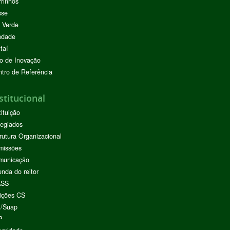
rinhos
sse
 Verde
ndade
taí
o de Inovação
tro de Referência
stitucional
tituição
egiados
rutura Organizacional
missões
municação
nda do reitor
ASS
ições CS
I/Suap
P