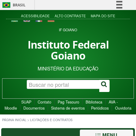
BRASIL
Simplifique!
ACESSIBILIDADE
ALTO CONTRASTE
MAPA DO SITE
Comunica BR
IF GOIANO
Participe
Instituto Federal
Acesso à informação
Goiano
Legislação
Canais
MINISTÉRIO DA EDUCAÇÃO
SUAP
Contato
Pag Tesouro
Biblioteca
AVA -
Moodle
Documentos
Sistema de eventos
Periódicos
Ouvidoria
PÁGINA INICIAL
>
LICITAÇÕES E CONTRATOS
MENU