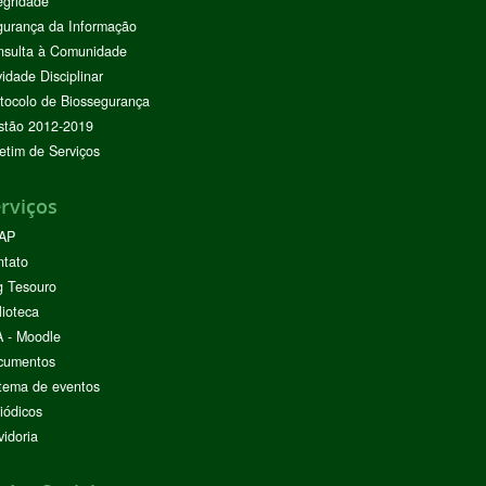
egridade
urança da Informação
nsulta à Comunidade
vidade Disciplinar
tocolo de Biossegurança
stão 2012-2019
etim de Serviços
rviços
AP
ntato
g Tesouro
lioteca
 - Moodle
cumentos
tema de eventos
iódicos
idoria