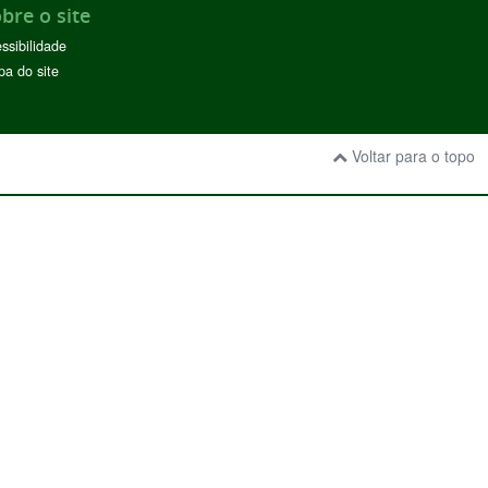
bre o site
ssibilidade
a do site
Voltar para o topo