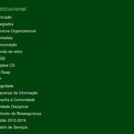
stitucional
tituição
egiados
rutura Organizacional
missões
municação
nda do reitor
ASS
ições CS
I/Suap
P
egridade
urança da Informação
nsulta à Comunidade
vidade Disciplinar
tocolo de Biossegurança
stão 2012-2019
etim de Serviços