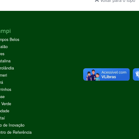
Voltar para o topo
ampi
mpos Belos
alão
res
stalina
rolândia
meri
rá
rinhos
sse
 Verde
ndade
taí
o de Inovação
tro de Referência