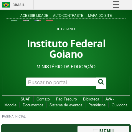
BRASIL
Simplifique!
ACESSIBILIDADE
ALTO CONTRASTE
MAPA DO SITE
Comunica BR
IF GOIANO
Participe
Instituto Federal
Acesso à informação
Goiano
Legislação
Canais
MINISTÉRIO DA EDUCAÇÃO
SUAP
Contato
Pag Tesouro
Biblioteca
AVA -
Moodle
Documentos
Sistema de eventos
Periódicos
Ouvidoria
PÁGINA INICIAL
MENU