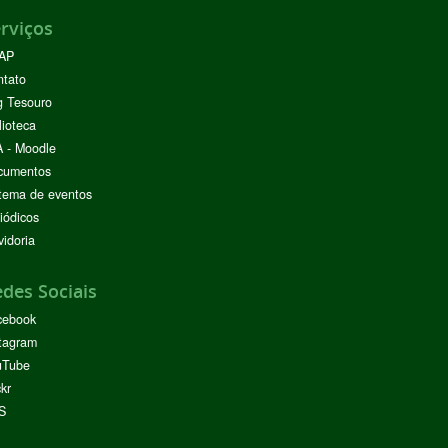
rviços
AP
ntato
g Tesouro
lioteca
 - Moodle
cumentos
tema de eventos
iódicos
idoria
des Sociais
cebook
tagram
uTube
ckr
S