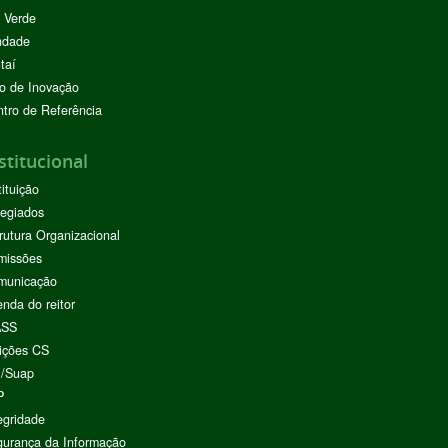
 Verde
ndade
taí
o de Inovação
tro de Referência
stitucional
tituição
egiados
rutura Organizacional
missões
municação
nda do reitor
ASS
ições CS
I/Suap
P
egridade
urança da Informação