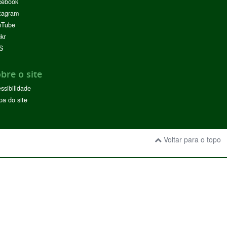
cebook
tagram
uTube
ckr
S
bre o site
ssibilidade
a do site
Voltar para o topo