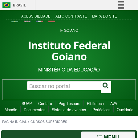
BRASIL
Simplifique!
ACESSIBILIDADE
ALTO CONTRASTE
MAPA DO SITE
Comunica BR
IF GOIANO
Participe
Instituto Federal
Acesso à informação
Goiano
Legislação
Canais
MINISTÉRIO DA EDUCAÇÃO
SUAP
Contato
Pag Tesouro
Biblioteca
AVA -
Moodle
Documentos
Sistema de eventos
Periódicos
Ouvidoria
PÁGINA INICIAL
>
CURSOS SUPERIORES
MENU