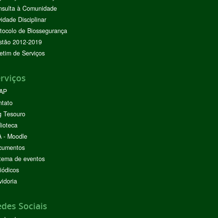
nsulta à Comunidade
vidade Disciplinar
tocolo de Biossegurança
stão 2012-2019
etim de Serviços
rviços
AP
ntato
g Tesouro
lioteca
 - Moodle
cumentos
tema de eventos
iódicos
idoria
des Sociais