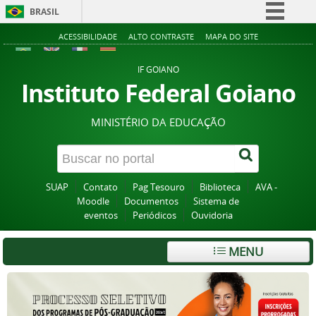
BRASIL
Simplifique!
ACESSIBILIDADE
ALTO CONTRASTE
MAPA DO SITE
Comunica BR
IF GOIANO
Participe
Instituto Federal Goiano
Acesso à informação
MINISTÉRIO DA EDUCAÇÃO
Legislação
Canais
SUAP
Contato
Pag Tesouro
Biblioteca
AVA -
Moodle
Documentos
Sistema de
eventos
Periódicos
Ouvidoria
MENU