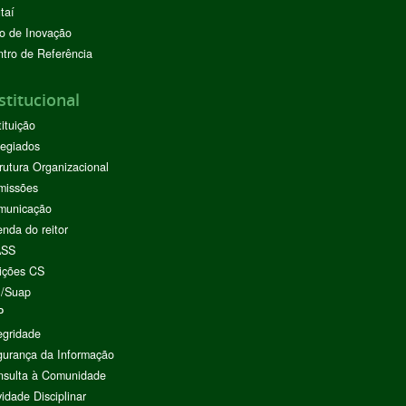
taí
o de Inovação
tro de Referência
stitucional
tituição
egiados
rutura Organizacional
missões
municação
nda do reitor
ASS
ições CS
I/Suap
P
egridade
urança da Informação
nsulta à Comunidade
vidade Disciplinar