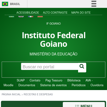
BRASIL
Simplifique!
ACESSIBILIDADE
ALTO CONTRASTE
MAPA DO SITE
Comunica BR
IF GOIANO
Participe
Instituto Federal
Acesso à informação
Goiano
Legislação
Canais
MINISTÉRIO DA EDUCAÇÃO
SUAP
Contato
Pag Tesouro
Biblioteca
AVA -
Moodle
Documentos
Sistema de eventos
Periódicos
Ouvidoria
PÁGINA INICIAL
>
RECEITAS E DESPESAS
MENU