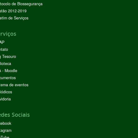
tocolo de Biossegurança
stão 2012-2019
etim de Serviços
rviços
AP
ntato
g Tesouro
lioteca
 - Moodle
cumentos
tema de eventos
iódicos
idoria
des Sociais
cebook
tagram
uTube