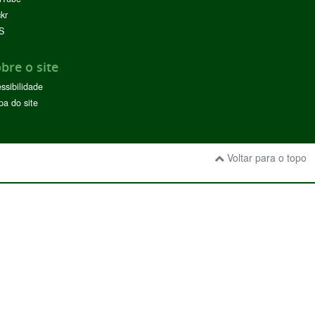
ckr
S
bre o site
ssibilidade
a do site
Voltar para o topo