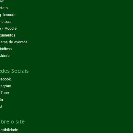
AP
ntato
g Tesouro
lioteca
 - Moodle
cumentos
tema de eventos
iódicos
idoria
des Sociais
cebook
tagram
uTube
ckr
S
bre o site
ssibilidade