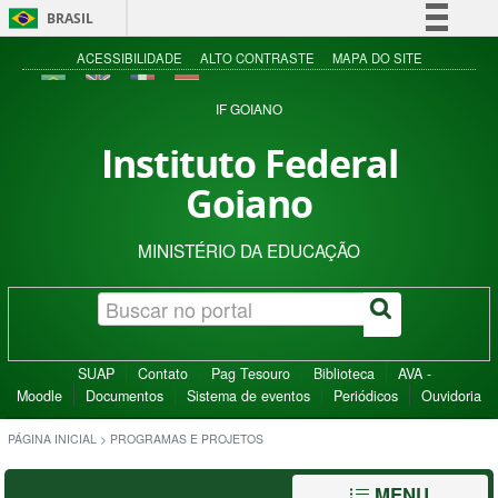
BRASIL
Simplifique!
ACESSIBILIDADE
ALTO CONTRASTE
MAPA DO SITE
Comunica BR
IF GOIANO
Participe
Instituto Federal
Acesso à informação
Goiano
Legislação
Canais
MINISTÉRIO DA EDUCAÇÃO
SUAP
Contato
Pag Tesouro
Biblioteca
AVA -
Moodle
Documentos
Sistema de eventos
Periódicos
Ouvidoria
PÁGINA INICIAL
>
PROGRAMAS E PROJETOS
MENU