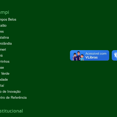
ampi
mpos Belos
alão
res
stalina
rolândia
meri
rá
rinhos
sse
 Verde
ndade
taí
o de Inovação
tro de Referência
stitucional