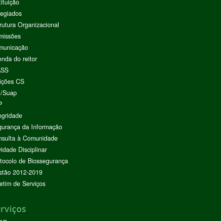
tituição
egiados
rutura Organizacional
missões
municação
nda do reitor
ASS
ições CS
I/Suap
P
egridade
urança da Informação
nsulta à Comunidade
vidade Disciplinar
tocolo de Biossegurança
stão 2012-2019
etim de Serviços
rviços