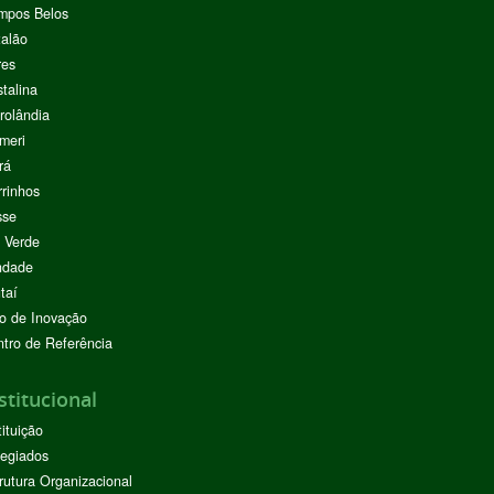
mpos Belos
alão
res
stalina
rolândia
meri
rá
rinhos
sse
 Verde
ndade
taí
o de Inovação
tro de Referência
stitucional
tituição
egiados
rutura Organizacional