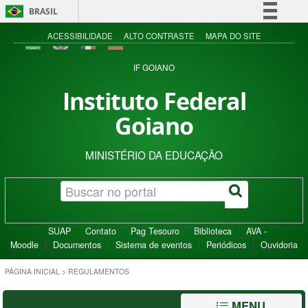
BRASIL
Simplifique!
ACESSIBILIDADE
ALTO CONTRASTE
MAPA DO SITE
Comunica BR
IF GOIANO
Participe
Instituto Federal
Acesso à informação
Goiano
Legislação
Canais
MINISTÉRIO DA EDUCAÇÃO
SUAP
Contato
Pag Tesouro
Biblioteca
AVA -
Moodle
Documentos
Sistema de eventos
Periódicos
Ouvidoria
PÁGINA INICIAL
>
REGULAMENTOS
MENU