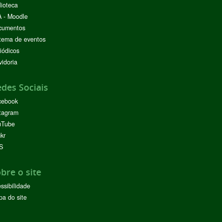
lioteca
 - Moodle
cumentos
tema de eventos
iódicos
idoria
des Sociais
cebook
tagram
uTube
ckr
S
bre o site
ssibilidade
a do site