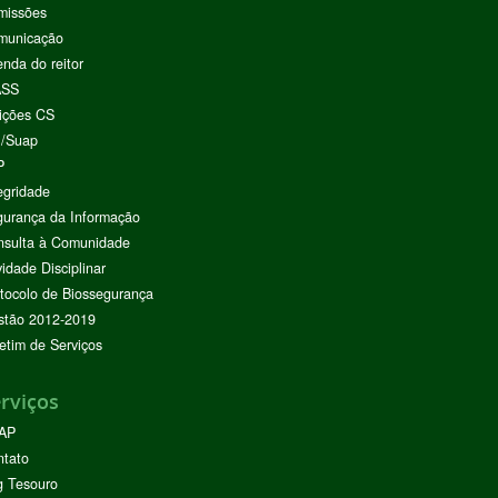
missões
municação
nda do reitor
ASS
ições CS
I/Suap
P
egridade
urança da Informação
nsulta à Comunidade
vidade Disciplinar
tocolo de Biossegurança
stão 2012-2019
etim de Serviços
rviços
AP
ntato
g Tesouro