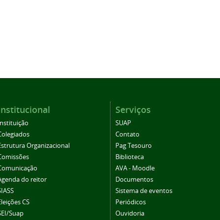
Institucional
Serviços
Instituição
SUAP
Colegiados
Contato
Estrutura Organizacional
Pag Tesouro
Comissões
Biblioteca
Comunicação
AVA - Moodle
Agenda do reitor
Documentos
SIASS
Sistema de eventos
Eleições CS
Periódicos
SEI/Suap
Ouvidoria