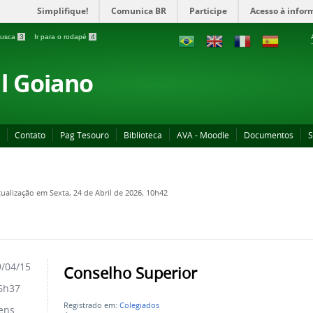
Simplifique!
Comunica BR
Participe
Acesso à infor
 busca
3
Ir para o rodapé
4
al Goiano
Contato
Pag Tesouro
Biblioteca
AVA - Moodle
Documentos
S
tualização em Sexta, 24 de Abril de 2026, 10h42
/04/15
Conselho Superior
6h37
Registrado em:
Colegiados
ens