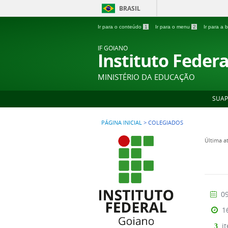
BRASIL
Ir para o conteúdo
1
Ir para o menu
2
Ir para a
IF GOIANO
Instituto Feder
MINISTÉRIO DA EDUCAÇÃO
SUAP
PÁGINA INICIAL
>
COLEGIADOS
Última a
09
1
it
3