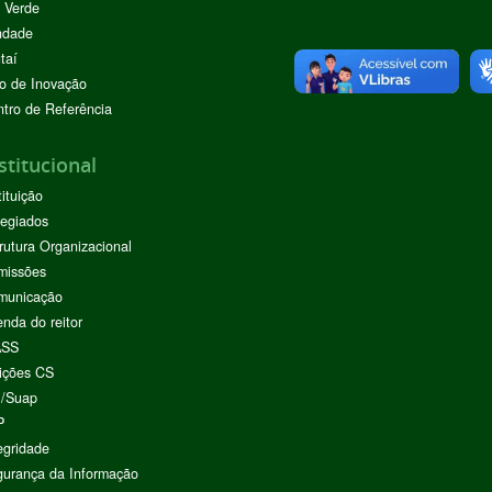
 Verde
ndade
taí
o de Inovação
tro de Referência
stitucional
tituição
egiados
rutura Organizacional
missões
municação
nda do reitor
ASS
ições CS
I/Suap
P
egridade
urança da Informação