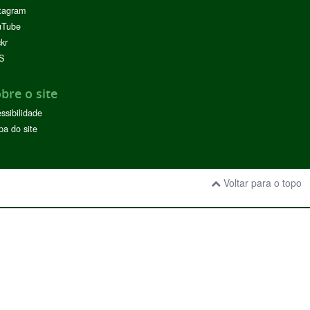
tagram
uTube
ckr
S
bre o site
ssibilidade
a do site
Voltar para o topo