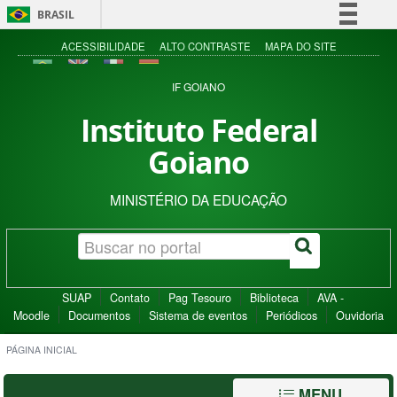
BRASIL
Simplifique!
ACESSIBILIDADE
ALTO CONTRASTE
MAPA DO SITE
Comunica BR
IF GOIANO
Participe
Instituto Federal
Acesso à informação
Goiano
Legislação
Canais
MINISTÉRIO DA EDUCAÇÃO
SUAP
Contato
Pag Tesouro
Biblioteca
AVA -
Moodle
Documentos
Sistema de eventos
Periódicos
Ouvidoria
PÁGINA INICIAL
MENU