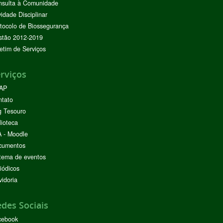
nsulta à Comunidade
vidade Disciplinar
tocolo de Biossegurança
stão 2012-2019
etim de Serviços
rviços
AP
ntato
g Tesouro
lioteca
 - Moodle
cumentos
tema de eventos
iódicos
idoria
des Sociais
cebook