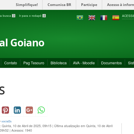
Simplifique!
Comunica BR
Participe
Acesso à infor
ACESSI
a a busca
3
Ir para o rodapé
4
ral Goiano
Contato
Pag Tesouro
Biblioteca
AVA - Moodle
Documentos
Sis
S
y
social2s
: Quinta, 10 de Abril de 2025, 09h15
|
Última atualização em Quinta, 10 de Abril
 09h52
|
Acessos: 1940