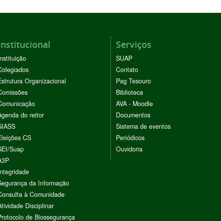
Institucional
Serviços
Instituição
SUAP
Colegiados
Contato
Estrutura Organizacional
Pag Tesouro
Comissões
Biblioteca
Comunicação
AVA - Moodle
Agenda do reitor
Documentos
SIASS
Sistema de eventos
Eleições CS
Periódicos
SEI/Suap
Ouvidoria
A3P
Integridade
Segurança da Informação
Consulta à Comunidade
Atividade Disciplinar
Protocolo de Biossegurança