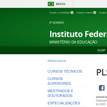
BRASIL
Ir para o conteúdo
1
Ir para o menu
2
Ir par
IF GOIANO
Instituto Fede
MINISTÉRIO DA EDUCAÇÃO
SUAP
PÁGINA INICIAL
PL
CURSOS TÉCNICOS
CURSOS
SUPERIORES
MESTRADOS E
DOUTORADOS
powered b
Publicado
ESPECIALIZAÇÕES
de 2025,