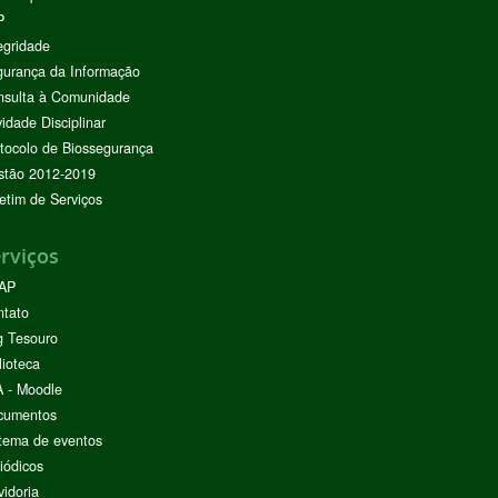
P
egridade
urança da Informação
nsulta à Comunidade
vidade Disciplinar
tocolo de Biossegurança
stão 2012-2019
etim de Serviços
rviços
AP
ntato
g Tesouro
lioteca
 - Moodle
cumentos
tema de eventos
iódicos
idoria