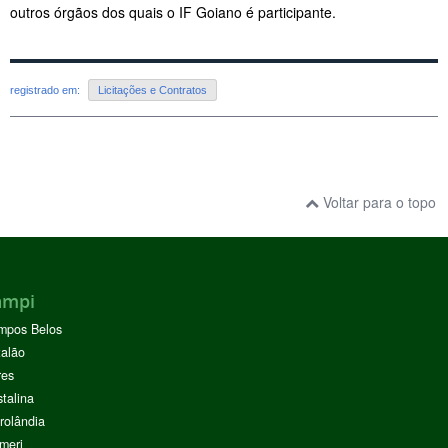
outros órgãos dos quais o IF Goiano é participante.
registrado em:
Licitações e Contratos
Voltar para o topo
ampi
mpos Belos
alão
res
stalina
rolândia
meri