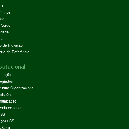
rá
rinhos
sse
 Verde
ndade
taí
o de Inovação
tro de Referência
stitucional
tituição
egiados
rutura Organizacional
missões
municação
nda do reitor
ASS
ições CS
I/Suap