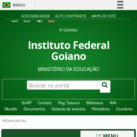
BRASIL
Simplifique!
ACESSIBILIDADE
ALTO CONTRASTE
MAPA DO SITE
Comunica BR
IF GOIANO
Participe
Instituto Federal
Acesso à informação
Goiano
Legislação
Canais
MINISTÉRIO DA EDUCAÇÃO
SUAP
Contato
Pag Tesouro
Biblioteca
AVA -
Moodle
Documentos
Sistema de eventos
Periódicos
Ouvidoria
PÁGINA INICIAL
MENU