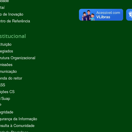
ndade
taí
o de Inovação
tro de Referência
stitucional
tituição
egiados
rutura Organizacional
missões
municação
nda do reitor
ASS
ições CS
I/Suap
P
egridade
urança da Informação
nsulta à Comunidade