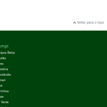
Voltar para o topo
ampi
mpos Belos
alão
res
stalina
rolândia
meri
rá
rinhos
sse
 Verde