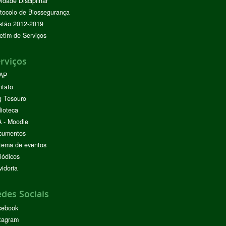
vidade Disciplinar
tocolo de Biossegurança
stão 2012-2019
etim de Serviços
rviços
AP
ntato
g Tesouro
lioteca
 - Moodle
cumentos
tema de eventos
iódicos
idoria
des Sociais
cebook
tagram