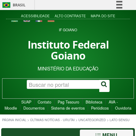
BRASIL
Simplifique!
ACESSIBILIDADE
ALTO CONTRASTE
MAPA DO SITE
Comunica BR
IF GOIANO
Participe
Instituto Federal
Acesso à informação
Goiano
Legislação
Canais
MINISTÉRIO DA EDUCAÇÃO
SUAP
Contato
Pag Tesouro
Biblioteca
AVA -
Moodle
Documentos
Sistema de eventos
Periódicos
Ouvidoria
PÁGINA INICIAL
>
ÚLTIMAS NOTÍCIAS - URUTAI
>
UNCATEGORIZED
>
LATO SENSU
MENU