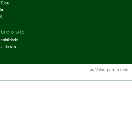
uTube
ckr
S
bre o site
ssibilidade
a do site
Voltar para o topo