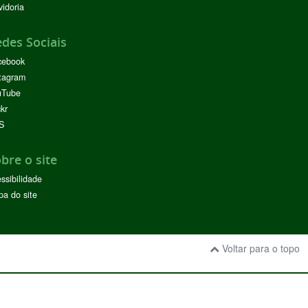
idoria
des Sociais
cebook
tagram
uTube
ckr
S
bre o site
ssibilidade
a do site
Voltar para o topo