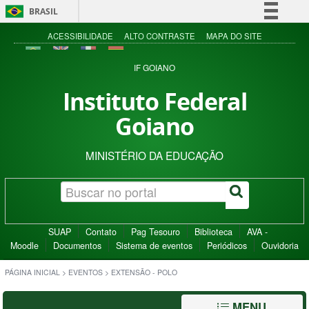
BRASIL
Simplifique!
ACESSIBILIDADE
ALTO CONTRASTE
MAPA DO SITE
Comunica BR
IF GOIANO
Participe
Instituto Federal
Acesso à informação
Goiano
Legislação
Canais
MINISTÉRIO DA EDUCAÇÃO
SUAP
Contato
Pag Tesouro
Biblioteca
AVA -
Moodle
Documentos
Sistema de eventos
Periódicos
Ouvidoria
PÁGINA INICIAL
>
EVENTOS
>
EXTENSÃO - POLO
MENU