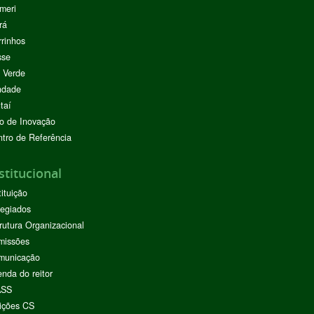
meri
rá
rinhos
sse
 Verde
ndade
taí
o de Inovação
tro de Referência
stitucional
tituição
egiados
rutura Organizacional
missões
municação
nda do reitor
ASS
ições CS