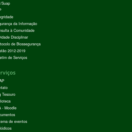
I/Suap
P
egridade
urança da Informação
nsulta à Comunidade
vidade Disciplinar
tocolo de Biossegurança
stão 2012-2019
etim de Serviços
rviços
AP
ntato
g Tesouro
lioteca
 - Moodle
cumentos
tema de eventos
iódicos