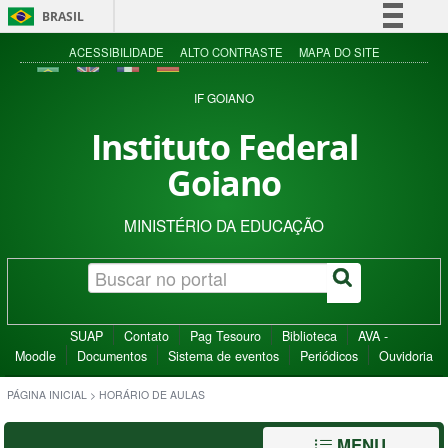
BRASIL
Simplifique!
ACESSIBILIDADE
ALTO CONTRASTE
MAPA DO SITE
Comunica BR
IF GOIANO
Participe
Instituto Federal
Acesso à informação
Goiano
Legislação
Canais
MINISTÉRIO DA EDUCAÇÃO
SUAP
Contato
Pag Tesouro
Biblioteca
AVA -
Moodle
Documentos
Sistema de eventos
Periódicos
Ouvidoria
PÁGINA INICIAL
>
HORÁRIO DE AULAS
MENU