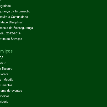
P
egridade
urança da Informação
nsulta à Comunidade
vidade Disciplinar
tocolo de Biossegurança
stão 2012-2019
etim de Serviços
rviços
AP
ntato
g Tesouro
lioteca
 - Moodle
cumentos
tema de eventos
iódicos
idoria