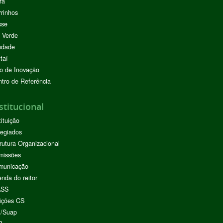
rá
rinhos
sse
 Verde
ndade
taí
o de Inovação
tro de Referência
stitucional
tituição
egiados
rutura Organizacional
missões
municação
nda do reitor
ASS
ições CS
I/Suap