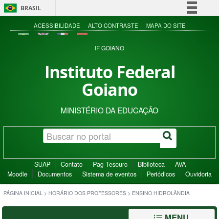
BRASIL
Simplifique!
ACESSIBILIDADE
ALTO CONTRASTE
MAPA DO SITE
Comunica BR
IF GOIANO
Participe
Instituto Federal
Acesso à informação
Goiano
Legislação
Canais
MINISTÉRIO DA EDUCAÇÃO
SUAP
Contato
Pag Tesouro
Biblioteca
AVA -
Moodle
Documentos
Sistema de eventos
Periódicos
Ouvidoria
PÁGINA INICIAL
>
HORÁRIO DOS PROFESSORES
>
ENSINO HIDROLÂNDIA
MENU