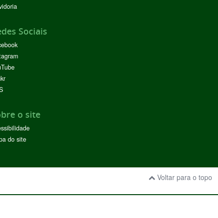
idoria
des Sociais
cebook
tagram
uTube
ckr
S
bre o site
ssibilidade
a do site
Voltar para o topo