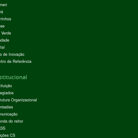
meri
rá
rinhos
sse
 Verde
ndade
taí
o de Inovação
tro de Referência
stitucional
tituição
egiados
rutura Organizacional
missões
municação
nda do reitor
ASS
ições CS