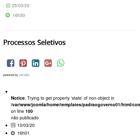
25/03/20
16h30
Processos Seletivos
powered by
social2s
Notice
: Trying to get property 'state' of non-object in
/var/www/joomla/home/templates/padraogoverno01/html/com
on line
100
não publicado
10/03/20
16h01