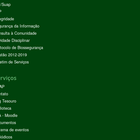
I/Suap
P
egridade
urança da Informação
nsulta à Comunidade
vidade Disciplinar
tocolo de Biossegurança
stão 2012-2019
etim de Serviços
rviços
AP
ntato
g Tesouro
lioteca
 - Moodle
cumentos
tema de eventos
iódicos