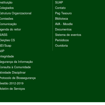
Instituição
SUAP
Colegiados
Contato
Estrutura Organizacional
Pag Tesouro
Comissões
Biblioteca
Comunicação
AVA - Moodle
Agenda do reitor
Documentos
SIASS
Sistema de eventos
Eleições CS
Periódicos
SEI/Suap
Ouvidoria
A3P
Integridade
Segurança da Informação
Consulta à Comunidade
Atividade Disciplinar
Protocolo de Biossegurança
Gestão 2012-2019
Boletim de Serviços