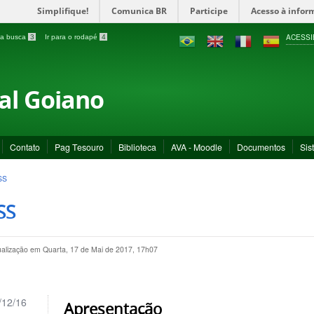
Simplifique!
Comunica BR
Participe
Acesso à infor
ACESSI
a a busca
3
Ir para o rodapé
4
ral Goiano
Contato
Pag Tesouro
Biblioteca
AVA - Moodle
Documentos
Sis
SS
SS
ualização em Quarta, 17 de Mai de 2017, 17h07
/12/16
Apresentação