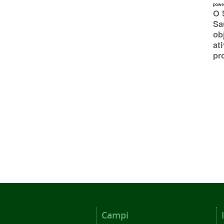
powe
O 
Sa
ob
at
pr
Campi