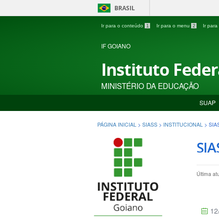
BRASIL
Ir para o conteúdo
1
Ir para o menu
2
Ir par
IF GOIANO
Instituto Fede
MINISTÉRIO DA EDUCAÇÃO
SUAP
PÁGINA INICIAL
>
SIASS
>
INSTITUCIONAL
>
SIA
SIA
Última at
12