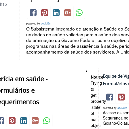
h15
powered by
social2s
O Subsistema Integrado de atenção à Saúde do Se
unidades de saúde voltadas para a saúde dos servi
determinação do Governo Federal, com o objetivo 
programas nas áreas de assistência à saúde, períc
acompanhamento da saúde dos servidores. A Unid
Equipe de Vig
Notice
:
rícia em saúde -
Trying
Formulários 
ormulários e
to
get
equerimentos
property
'state'
powered by
social2s
Acesse os serv
of
Segurança no 
non-
Goiano/Goiás
object