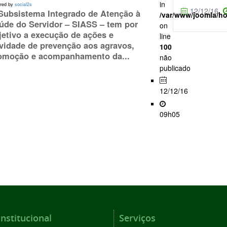
in
red by
social2s
12/12/16
Subsistema Integrado de Atenção à
/var/www/joomla/h
úde do Servidor – SIASS – tem por
on
jetivo a execução de ações e
line
ividade de prevenção aos agravos,
100
omoção e acompanhamento da...
não
publicado
12/12/16
09h05
Institucional
Serviços