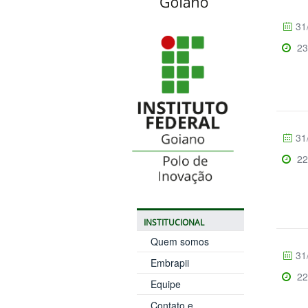
31
23
31
22
INSTITUCIONAL
Quem somos
31
Embrapii
22
Equipe
Contato e