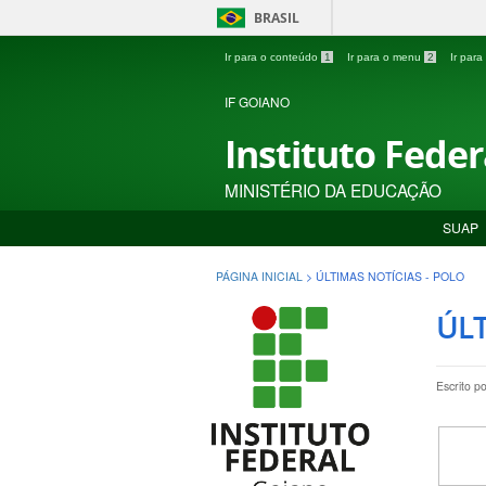
BRASIL
Ir para o conteúdo
1
Ir para o menu
2
Ir par
IF GOIANO
Instituto Fede
MINISTÉRIO DA EDUCAÇÃO
SUAP
PÁGINA INICIAL
>
ÚLTIMAS NOTÍCIAS - POLO
ÚLT
Escrito p