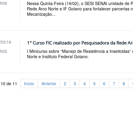
h06
Nessa Quinta-Feira (19/02), o SESI SENAI unidade de R
Rede Arco Norte e IF Goiano para fortalecer parcerias 
Mecanização...
/03/16
1° Curso FIC realizado por Pesquisadora da Rede Ar
h02
I Minicurso sobre “Manejo de Resistência a Inseticidas”
Norte e Instituto Federal Goiano.
 10 de 11
Início
Anterior
2
3
4
5
6
7
8