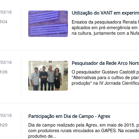
/03/16
Utilização do VANT em experim
h04
Ensaios da pesquisadora Renata 
aplicados em pré-emergência em s
na cultura, juntamente com a Nufa
/03/16
Pesquisador da Rede Arco Nort
h39
O pesquisador Gustavo Castoldi pro
"Alternativas para o cultivo de pl
produção" na IV Jornada Científic
/03/16
Participação em Dia de Campo - Agrex
h29
Dia de campo realizado pela Agrex, em maio de 2015, 
com produtores rurais vinculados ao GAPES. Na ocasião
produtivo de...