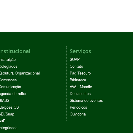
Institucional
Serviços
Instituição
SUAP
Colegiados
Contato
Estrutura Organizacional
Pag Tesouro
Comissões
Biblioteca
Comunicação
AVA - Moodle
Agenda do reitor
Documentos
SIASS
Sistema de eventos
Eleições CS
Periódicos
SEI/Suap
Ouvidoria
A3P
Integridade