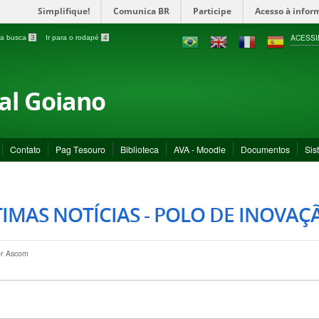
Simplifique!
Comunica BR
Participe
Acesso à infor
ACESSI
a a busca
3
Ir para o rodapé
4
ral Goiano
Contato
Pag Tesouro
Biblioteca
AVA - Moodle
Documentos
Sis
IMAS NOTÍCIAS - POLO DE INOVAÇ
or
Ascom