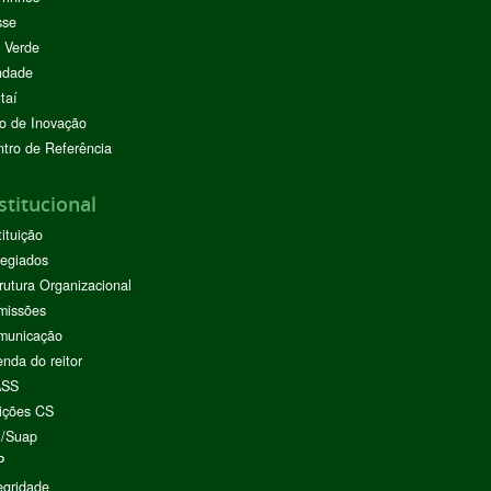
sse
 Verde
ndade
taí
o de Inovação
tro de Referência
stitucional
tituição
egiados
rutura Organizacional
missões
municação
nda do reitor
ASS
ições CS
I/Suap
P
egridade