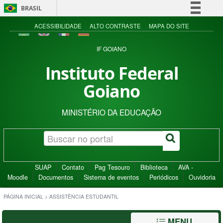
BRASIL
Simplifique!
ACESSIBILIDADE
ALTO CONTRASTE
MAPA DO SITE
Comunica BR
IF GOIANO
Participe
Instituto Federal
Acesso à informação
Goiano
Legislação
Canais
MINISTÉRIO DA EDUCAÇÃO
SUAP
Contato
Pag Tesouro
Biblioteca
AVA -
Moodle
Documentos
Sistema de eventos
Periódicos
Ouvidoria
PÁGINA INICIAL
>
ASSISTÊNCIA ESTUDANTIL
MENU