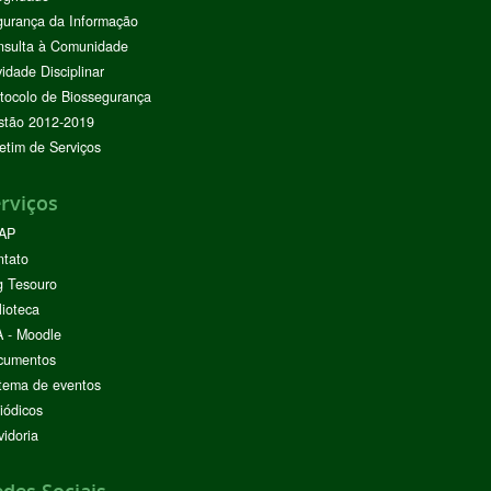
urança da Informação
nsulta à Comunidade
vidade Disciplinar
tocolo de Biossegurança
stão 2012-2019
etim de Serviços
rviços
AP
ntato
g Tesouro
lioteca
 - Moodle
cumentos
tema de eventos
iódicos
idoria