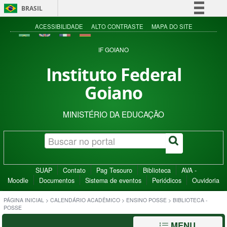
BRASIL
Simplifique!
ACESSIBILIDADE
ALTO CONTRASTE
MAPA DO SITE
Comunica BR
IF GOIANO
Participe
Instituto Federal
Acesso à informação
Goiano
Legislação
Canais
MINISTÉRIO DA EDUCAÇÃO
SUAP
Contato
Pag Tesouro
Biblioteca
AVA -
Moodle
Documentos
Sistema de eventos
Periódicos
Ouvidoria
PÁGINA INICIAL
>
CALENDÁRIO ACADÊMICO
>
ENSINO POSSE
>
BIBLIOTECA -
POSSE
MENU