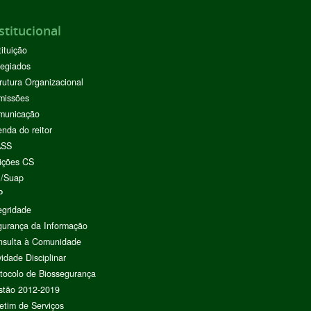
stitucional
tituição
egiados
rutura Organizacional
missões
municação
nda do reitor
ASS
ições CS
I/Suap
P
egridade
urança da Informação
nsulta à Comunidade
vidade Disciplinar
tocolo de Biossegurança
stão 2012-2019
etim de Serviços