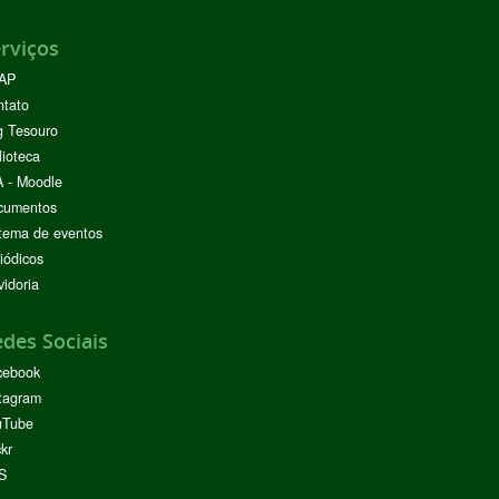
rviços
AP
ntato
g Tesouro
lioteca
 - Moodle
cumentos
tema de eventos
iódicos
idoria
des Sociais
cebook
tagram
uTube
ckr
S