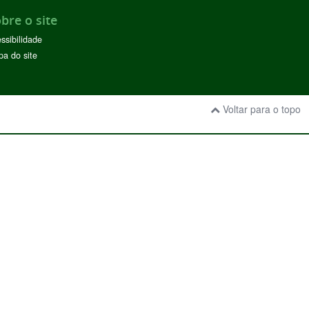
bre o site
ssibilidade
a do site
Voltar para o topo