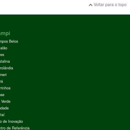
Voltar para o topo
ampi
mpos Belos
alão
res
stalina
rolândia
meri
rá
rinhos
sse
 Verde
ndade
taí
o de Inovação
tro de Referência