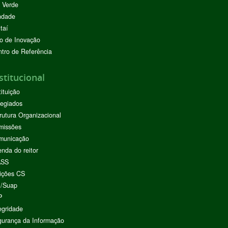
 Verde
ndade
taí
o de Inovação
tro de Referência
stitucional
tituição
egiados
rutura Organizacional
missões
municação
nda do reitor
ASS
ições CS
I/Suap
P
egridade
urança da Informação