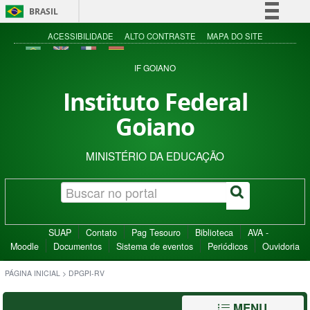
BRASIL
Simplifique!
ACESSIBILIDADE
ALTO CONTRASTE
MAPA DO SITE
Comunica BR
IF GOIANO
Participe
Instituto Federal
Acesso à informação
Goiano
Legislação
Canais
MINISTÉRIO DA EDUCAÇÃO
SUAP
Contato
Pag Tesouro
Biblioteca
AVA -
Moodle
Documentos
Sistema de eventos
Periódicos
Ouvidoria
PÁGINA INICIAL
>
DPGPI-RV
MENU