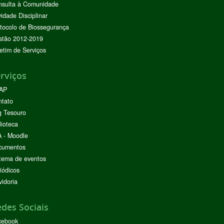
nsulta à Comunidade
vidade Disciplinar
tocolo de Biossegurança
stão 2012-2019
etim de Serviços
rviços
AP
ntato
g Tesouro
lioteca
 - Moodle
cumentos
tema de eventos
iódicos
idoria
des Sociais
cebook