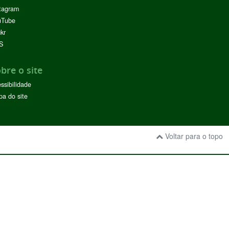
tagram
uTube
ckr
S
bre o site
ssibilidade
a do site
Voltar para o topo