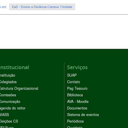
do em:
EaD - Ensino a Distância Campus Trindade
Institucional
Serviços
Instituição
SUAP
Colegiados
Contato
Estrutura Organizacional
Pag Tesouro
Comissões
Biblioteca
Comunicação
AVA - Moodle
Agenda do reitor
Documentos
SIASS
Sistema de eventos
Eleições CS
Periódicos
SEI/Suap
Ouvidoria