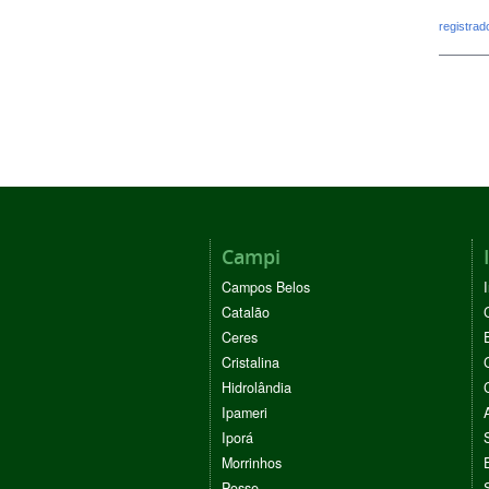
registra
Campi
Campos Belos
Catalão
Ceres
Cristalina
Hidrolândia
Ipameri
Iporá
Morrinhos
Posse