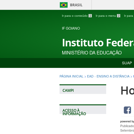
BRASIL
Ir para o conteúdo
1
Ir para o menu
2
Ir par
IF GOIANO
Instituto Fede
MINISTÉRIO DA EDUCAÇÃO
SUAP
PÁGINA INICIAL
>
EAD - ENSINO A DISTÂNCIA
>
Ho
CAMPI
ACESSO À
INFORMAÇÃO
powered b
Publicad
Setembro