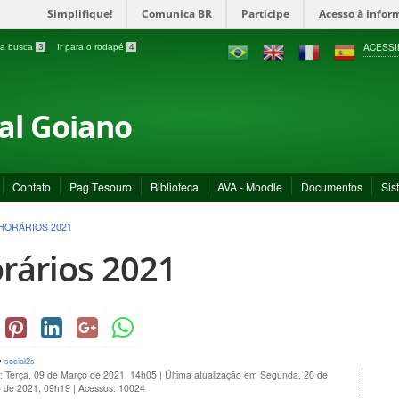
Simplifique!
Comunica BR
Participe
Acesso à infor
ACESSI
a a busca
3
Ir para o rodapé
4
ral Goiano
Contato
Pag Tesouro
Biblioteca
AVA - Moodle
Documentos
Sis
HORÁRIOS 2021
rários 2021
y
social2s
o: Terça, 09 de Março de 2021, 14h05
|
Última atualização em Segunda, 20 de
 de 2021, 09h19
|
Acessos: 10024