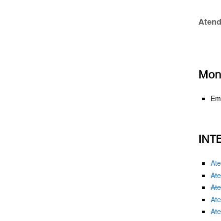
Atend
Moni
Em
INT
Ate
Ate
Ate
Ate
Ate