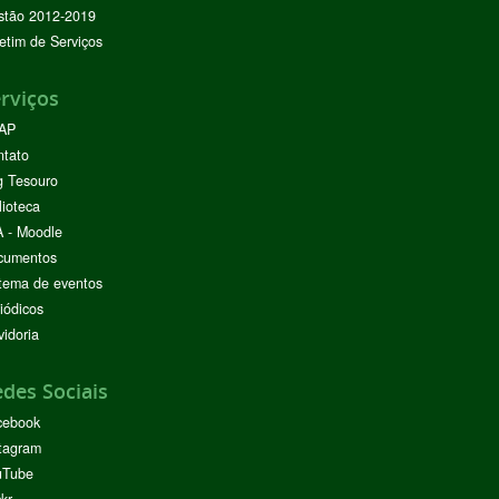
stão 2012-2019
etim de Serviços
rviços
AP
ntato
g Tesouro
lioteca
 - Moodle
cumentos
tema de eventos
iódicos
idoria
des Sociais
cebook
tagram
uTube