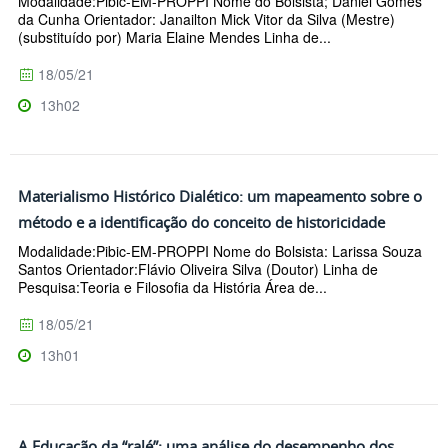
Modalidade:Pibic-EM-PROPPI Nome do Bolsista; Daniel Gomes
da Cunha Orientador: Janailton Mick Vitor da Silva (Mestre)
(substituído por) Maria Elaine Mendes Linha de...
18/05/21
13h02
Materialismo Histórico Dialético: um mapeamento sobre o
método e a identificação do conceito de historicidade
Modalidade:Pibic-EM-PROPPI Nome do Bolsista: Larissa Souza
Santos Orientador:Flávio Oliveira Silva (Doutor) Linha de
Pesquisa:Teoria e Filosofia da História Área de...
18/05/21
13h01
A Educação da “ralé”: uma análise do desempenho dos