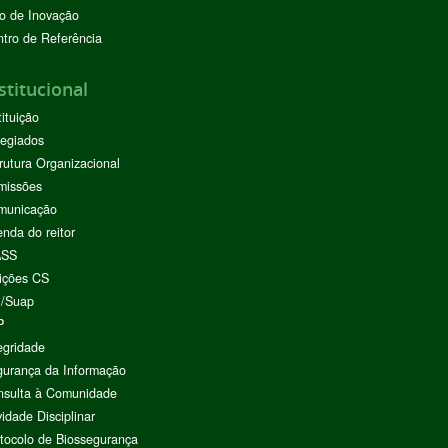
o de Inovação
tro de Referência
stitucional
tituição
egiados
rutura Organizacional
missões
municação
nda do reitor
ASS
ições CS
I/Suap
P
egridade
urança da Informação
nsulta à Comunidade
vidade Disciplinar
tocolo de Biossegurança