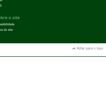
ckr
S
bre o site
ssibilidade
a do site
Voltar para o topo