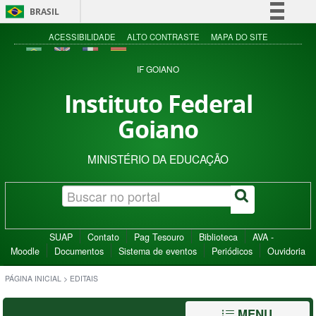
BRASIL
Simplifique!
ACESSIBILIDADE
ALTO CONTRASTE
MAPA DO SITE
Comunica BR
IF GOIANO
Participe
Instituto Federal
Acesso à informação
Goiano
Legislação
Canais
MINISTÉRIO DA EDUCAÇÃO
SUAP
Contato
Pag Tesouro
Biblioteca
AVA -
Moodle
Documentos
Sistema de eventos
Periódicos
Ouvidoria
PÁGINA INICIAL
>
EDITAIS
MENU