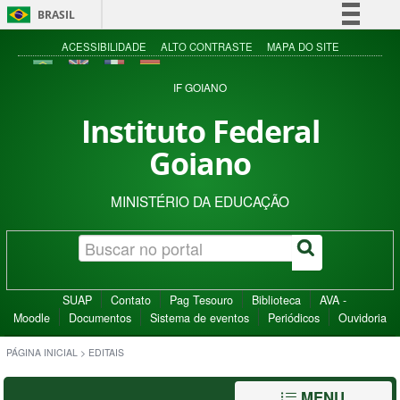
BRASIL
Simplifique!
ACESSIBILIDADE
ALTO CONTRASTE
MAPA DO SITE
Comunica BR
IF GOIANO
Participe
Instituto Federal
Acesso à informação
Goiano
Legislação
Canais
MINISTÉRIO DA EDUCAÇÃO
SUAP
Contato
Pag Tesouro
Biblioteca
AVA -
Moodle
Documentos
Sistema de eventos
Periódicos
Ouvidoria
PÁGINA INICIAL
>
EDITAIS
MENU