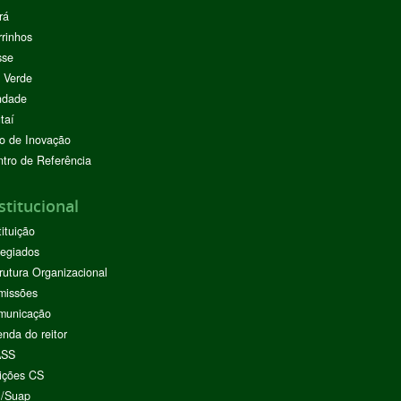
rá
rinhos
sse
 Verde
ndade
taí
o de Inovação
tro de Referência
stitucional
tituição
egiados
rutura Organizacional
missões
municação
nda do reitor
ASS
ições CS
I/Suap