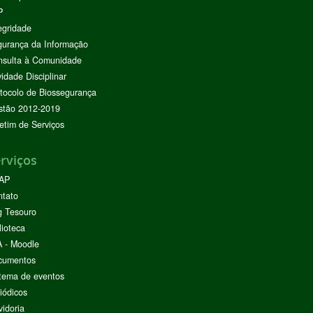
P
egridade
urança da Informação
nsulta à Comunidade
vidade Disciplinar
tocolo de Biossegurança
stão 2012-2019
etim de Serviços
rviços
AP
ntato
g Tesouro
lioteca
 - Moodle
cumentos
tema de eventos
iódicos
idoria