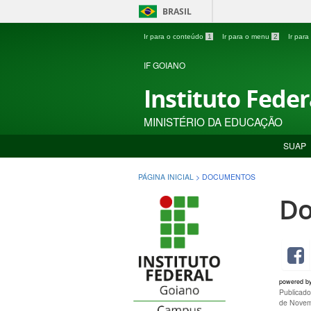
BRASIL
Ir para o conteúdo
1
Ir para o menu
2
Ir par
IF GOIANO
Instituto Fede
MINISTÉRIO DA EDUCAÇÃO
SUAP
PÁGINA INICIAL
>
DOCUMENTOS
Do
powered b
Publicad
de Novem