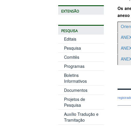
Os ane
EXTENSÃO
anexo 
Orie
PESQUISA
ANEX
Editais
Pesquisa
ANEX
Comitês
ANEX
Programas
Boletins
Informativos
Documentos
registra
Projetos de
Pesquisa
Auxílio Tradução e
Tramitação