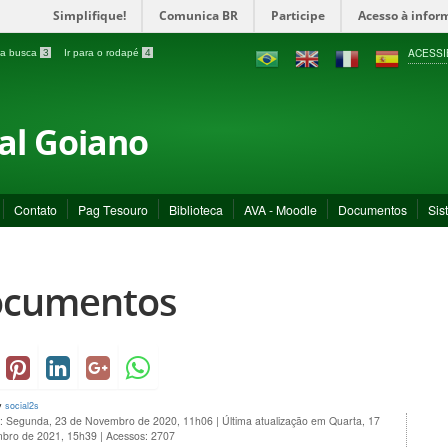
Simplifique!
Comunica BR
Participe
Acesso à infor
ACESSI
a a busca
3
Ir para o rodapé
4
ral Goiano
Contato
Pag Tesouro
Biblioteca
AVA - Moodle
Documentos
Sis
cumentos
y
social2s
o: Segunda, 23 de Novembro de 2020, 11h06
|
Última atualização em Quarta, 17
bro de 2021, 15h39
|
Acessos: 2707