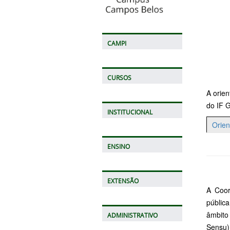
CAMPI
CURSOS
A orien
do IF 
INSTITUCIONAL
Orie
ENSINO
EXTENSÃO
A Coor
públic
âmbito
ADMINISTRATIVO
Sensu)