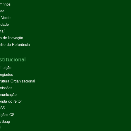
rinhos
sse
 Verde
ndade
taí
o de Inovação
tro de Referência
stitucional
tituição
egiados
rutura Organizacional
missões
municação
nda do reitor
ASS
ições CS
I/Suap
P