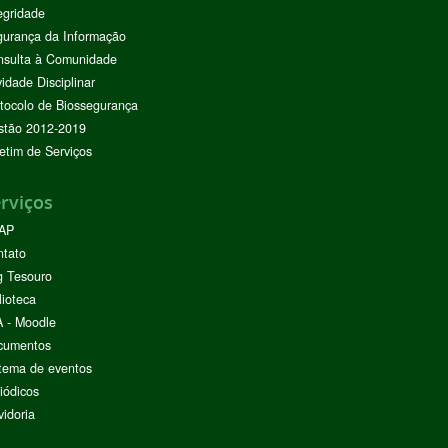
egridade
urança da Informação
nsulta à Comunidade
vidade Disciplinar
tocolo de Biossegurança
stão 2012-2019
etim de Serviços
rviços
AP
ntato
g Tesouro
lioteca
 - Moodle
cumentos
tema de eventos
iódicos
idoria