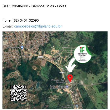
CEP: 73840-000 - Campos Belos - Goiás
Fone: (62) 3451-32595
E-mail:
camposbelos@ifgoiano.edu.br
.