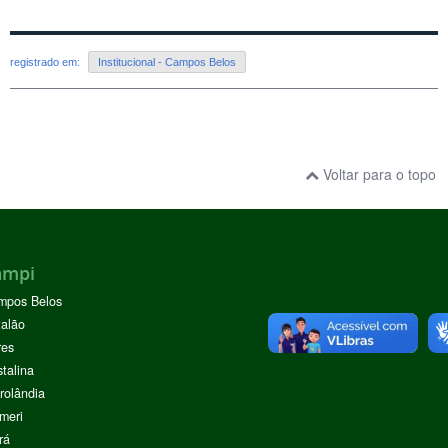
registrado em:
Institucional - Campos Belos
Voltar para o topo
ampi
mpos Belos
alão
res
stalina
rolândia
meri
rá