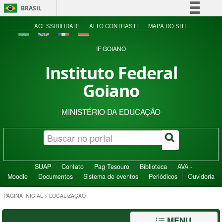
BRASIL
Simplifique!
ACESSIBILIDADE
ALTO CONTRASTE
MAPA DO SITE
Comunica BR
IF GOIANO
Participe
Instituto Federal
Acesso à informação
Goiano
Legislação
Canais
MINISTÉRIO DA EDUCAÇÃO
SUAP
Contato
Pag Tesouro
Biblioteca
AVA -
Moodle
Documentos
Sistema de eventos
Periódicos
Ouvidoria
PÁGINA INICIAL
>
LOCALIZAÇÃO
MENU