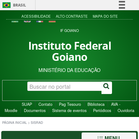
BRASIL
Simplifique!
ACESSIBILIDADE
ALTO CONTRASTE
MAPA DO SITE
Comunica BR
IF GOIANO
Participe
Instituto Federal
Acesso à informação
Goiano
Legislação
Canais
MINISTÉRIO DA EDUCAÇÃO
SUAP
Contato
Pag Tesouro
Biblioteca
AVA -
Moodle
Documentos
Sistema de eventos
Periódicos
Ouvidoria
PÁGINA INICIAL
>
SISRAD
MENU