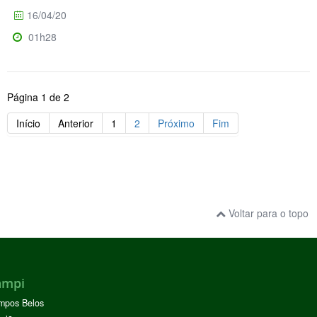
16/04/20
01h28
Página 1 de 2
Início
Anterior
1
2
Próximo
Fim
Voltar para o topo
ampi
mpos Belos