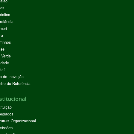
alão
res
stalina
rolândia
meri
rá
rinhos
sse
 Verde
ndade
taí
o de Inovação
tro de Referência
stitucional
tituição
egiados
rutura Organizacional
missões