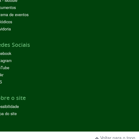
 - Moodle
cumentos
tema de eventos
iódicos
idoria
des Sociais
cebook
tagram
uTube
ckr
S
bre o site
ssibilidade
a do site
Voltar para o topo