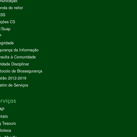
municação
nda do reitor
ASS
ições CS
I/Suap
P
egridade
urança da Informação
nsulta à Comunidade
vidade Disciplinar
tocolo de Biossegurança
stão 2012-2019
etim de Serviços
rviços
AP
ntato
g Tesouro
lioteca