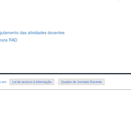
ulamento das atividades docentes
exos RAD
do em:
Lei de acesso à informação
,
Quadro de Jornada Docente