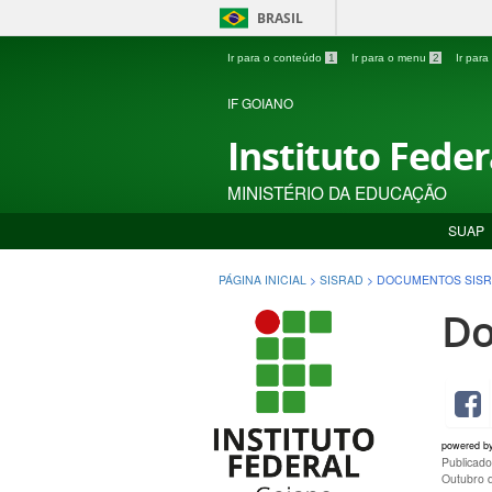
BRASIL
Ir para o conteúdo
1
Ir para o menu
2
Ir par
IF GOIANO
Instituto Fede
MINISTÉRIO DA EDUCAÇÃO
SUAP
PÁGINA INICIAL
>
SISRAD
>
DOCUMENTOS SIS
Do
powered b
Publicado
Outubro 