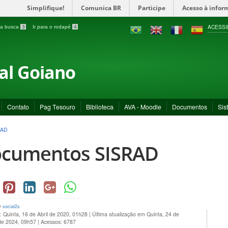
Simplifique!
Comunica BR
Participe
Acesso à infor
ACESSI
a a busca
3
Ir para o rodapé
4
ral Goiano
Contato
Pag Tesouro
Biblioteca
AVA - Moodle
Documentos
Sis
RAD
cumentos SISRAD
y
social2s
: Quinta, 16 de Abril de 2020, 01h28
|
Última atualização em Quinta, 24 de
de 2024, 09h57
|
Acessos: 6787