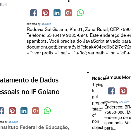
h54
powered by
social2s
Rodovia Sul Goiana, Km 01, Zona Rural, CEP 75901
Telefone: 55 (64) 9 9285-0946 Este endereço de e
spambots. Você precisa do JavaScript ativado para 
document.getElementById('cloak494ed6b32f7cf7
= ''; var prefix = 'ma' + 'il' + 'to'; var path = 'hr' + 'ef' + 
Campus Mor
Notice
:
ratamento de Dados
Trying
ssoais no IF Goiano
to
get
property
powered by
social2s
Endereço: BR
'state'
75650-000, Mo
of
endereço de e
non-
spambots. Voc
red by
social2s
Instituto Federal de Educação,
object
para...