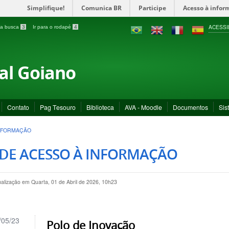
Simplifique!
Comunica BR
Participe
Acesso à infor
ACESSI
a a busca
3
Ir para o rodapé
4
ral Goiano
Contato
Pag Tesouro
Biblioteca
AVA - Moodle
Documentos
Sis
INFORMAÇÃO
 DE ACESSO À INFORMAÇÃO
ualização em Quarta, 01 de Abril de 2026, 10h23
/05/23
Polo de Inovação