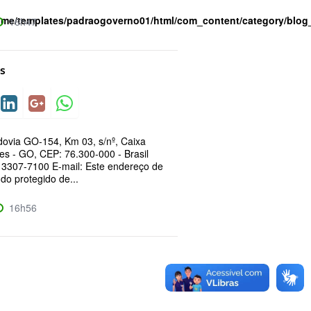
ome/templates/padraogoverno01/html/com_content/category/blog
16h47
s
ovia GO-154, Km 03, s/nº, Caixa
es - GO, CEP: 76.300-000 - Brasil
) 3307-7100 E-mail: Este endereço de
do protegido de...
16h56