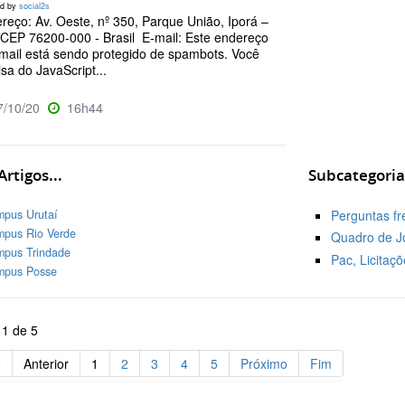
ed by
social2s
reço: Av. Oeste, nº 350, Parque União, Iporá –
CEP 76200-000 - Brasil E-mail: Este endereço
mail está sendo protegido de spambots. Você
isa do JavaScript...
/10/20
16h44
rtigos...
Subcategoria
pus Urutaí
Perguntas f
pus Rio Verde
Quadro de J
pus Trindade
Pac, Licitaçõ
pus Posse
 1 de 5
o
Anterior
1
2
3
4
5
Próximo
Fim