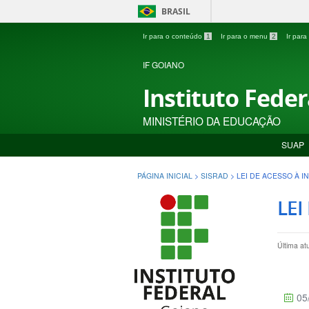
BRASIL
Ir para o conteúdo
1
Ir para o menu
2
Ir par
IF GOIANO
Instituto Fede
MINISTÉRIO DA EDUCAÇÃO
SUAP
PÁGINA INICIAL
>
SISRAD
>
LEI DE ACESSO À 
LEI
Última at
05