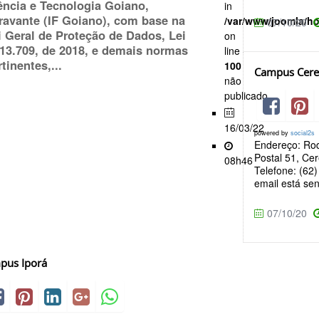
ência e Tecnologia Goiano,
in
ravante (IF Goiano), com base na
/var/www/joomla/h
07/10/20
i Geral de Proteção de Dados, Lei
on
 13.709, de 2018, e demais normas
line
tinentes,...
100
Campus Cere
não
publicado
16/03/22
powered by
social2s
Endereço: Rod
Postal 51, Cer
08h46
Telefone: (62
email está sen
07/10/20
pus Iporá