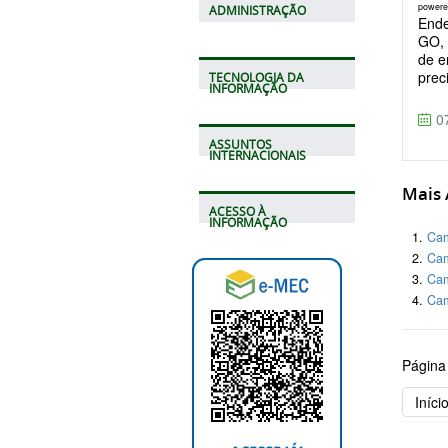
power
ADMINISTRAÇÃO
Ende
GO, 
de e
prec
TECNOLOGIA DA
INFORMAÇÃO
07
ASSUNTOS
INTERNACIONAIS
Mais A
ACESSO À
INFORMAÇÃO
Cam
Cam
Cam
Cam
Página
Iníci