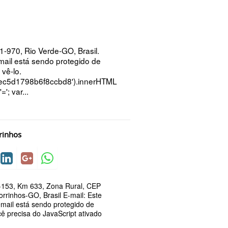
-970, Rio Verde-GO, Brasil.
mail está sendo protegido de
vê-lo.
2ec5d1798b6f8ccbd8').innerHTML
'='; var...
rinhos
-153, Km 633, Zona Rural, CEP
rrinhos-GO, Brasil E-mail: Este
mail está sendo protegido de
ê precisa do JavaScript ativado