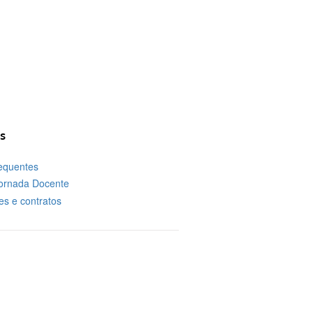
s
requentes
ornada Docente
es e contratos