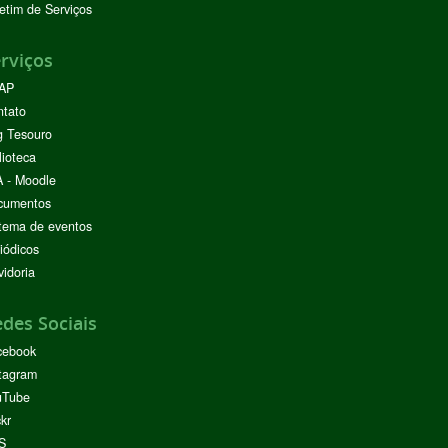
etim de Serviços
rviços
AP
ntato
g Tesouro
lioteca
 - Moodle
cumentos
tema de eventos
iódicos
idoria
des Sociais
cebook
tagram
uTube
ckr
S