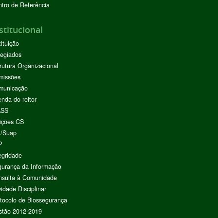
tro de Referência
stitucional
tituição
egiados
rutura Organizacional
missões
municação
nda do reitor
ASS
ições CS
I/Suap
P
egridade
urança da Informação
nsulta à Comunidade
vidade Disciplinar
tocolo de Biossegurança
stão 2012-2019