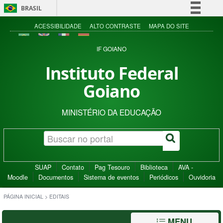
BRASIL
Simplifique!
ACESSIBILIDADE
ALTO CONTRASTE
MAPA DO SITE
Comunica BR
IF GOIANO
Participe
Instituto Federal
Acesso à informação
Goiano
Legislação
Canais
MINISTÉRIO DA EDUCAÇÃO
SUAP
Contato
Pag Tesouro
Biblioteca
AVA -
Moodle
Documentos
Sistema de eventos
Periódicos
Ouvidoria
PÁGINA INICIAL
>
EDITAIS
MENU