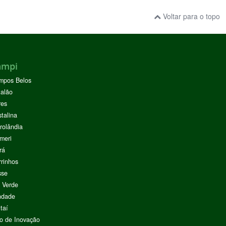
Voltar para o topo
ampi
mpos Belos
alão
res
stalina
rolândia
meri
rá
rinhos
sse
 Verde
ndade
taí
o de Inovação