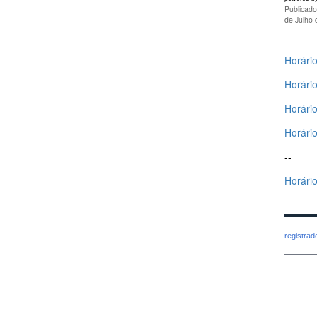
Publicad
de Julho
Horári
Horári
Horário
Horário
--
Horári
registra