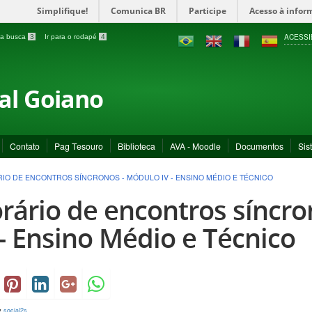
Simplifique!
Comunica BR
Participe
Acesso à infor
ACESSI
a a busca
3
Ir para o rodapé
4
ral Goiano
Contato
Pag Tesouro
Biblioteca
AVA - Moodle
Documentos
Sis
IO DE ENCONTROS SÍNCRONOS - MÓDULO IV - ENSINO MÉDIO E TÉCNICO
rário de encontros síncro
 - Ensino Médio e Técnico
y
social2s