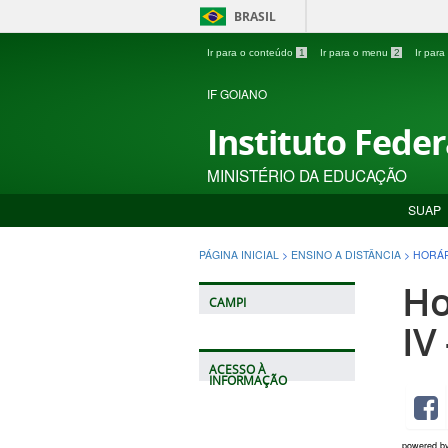
BRASIL
Ir para o conteúdo
1
Ir para o menu
2
Ir par
IF GOIANO
Instituto Fede
MINISTÉRIO DA EDUCAÇÃO
SUAP
PÁGINA INICIAL
>
ENSINO A DISTÂNCIA
>
HORÁR
Ho
CAMPI
IV
ACESSO À
INFORMAÇÃO
powered b