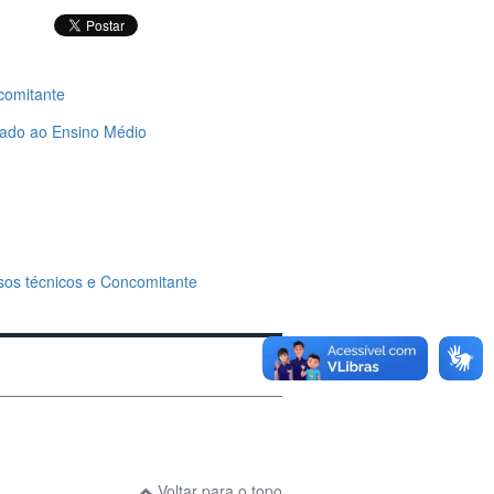
comitante
rado ao Ensino Médio
rsos técnicos e Concomitante
Voltar para o topo