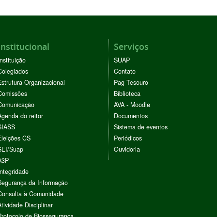
Institucional
Serviços
Instituição
SUAP
Colegiados
Contato
Estrutura Organizacional
Pag Tesouro
Comissões
Biblioteca
Comunicação
AVA - Moodle
Agenda do reitor
Documentos
SIASS
Sistema de eventos
Eleições CS
Periódicos
SEI/Suap
Ouvidoria
A3P
Integridade
Segurança da Informação
Consulta à Comunidade
Atividade Disciplinar
Protocolo de Biossegurança