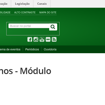
mação
Legislação
Canais
BILIDADE
ALTO CONTRASTE
MAPA DO SITE
tema de eventos
Periódicos
Ouvidoria
nos - Módulo