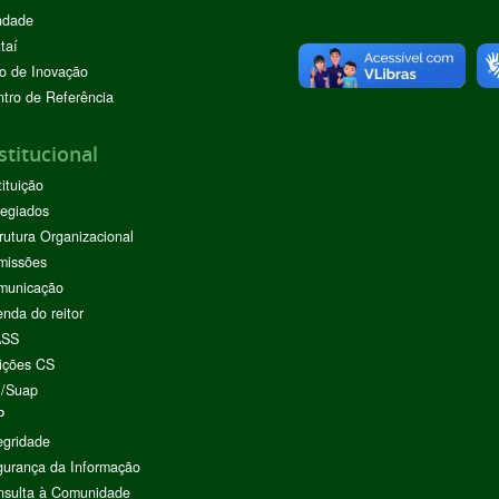
ndade
taí
o de Inovação
tro de Referência
stitucional
tituição
egiados
rutura Organizacional
missões
municação
nda do reitor
ASS
ições CS
I/Suap
P
egridade
urança da Informação
nsulta à Comunidade