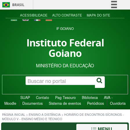
BRASIL
Simplifique!
ACESSIBILIDADE
ALTO CONTRASTE
MAPA DO SITE
Comunica BR
IF GOIANO
Participe
Instituto Federal
Acesso à informação
Goiano
Legislação
Canais
MINISTÉRIO DA EDUCAÇÃO
SUAP
Contato
Pag Tesouro
Biblioteca
AVA -
Moodle
Documentos
Sistema de eventos
Periódicos
Ouvidoria
PÁGINA INICIAL
>
ENSINO A DISTÂNCIA
>
HORÁRIO DE ENCONTROS SÍCRONOS -
MÓDULO V - ENSINO MÉDIO E TÉCNICO
MENU