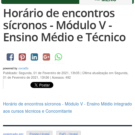
Horário de encontros
sícronos - Módulo V -
Ensino Médio e Técnico
powered by
social2s
Publicado: Segunda, 01 de Fevereiro de 2021, 13h35
|
Última atualização em Segunda,
01 de Fevereiro de 2021, 13h36
|
Acessos: 492
Horário de encontros sícronos - Módulo V - Ensino Médio integrado
aos cursos técnicos e Concomitante
registrado em:
Ensino Urutaí
,
EaD - Urutaí