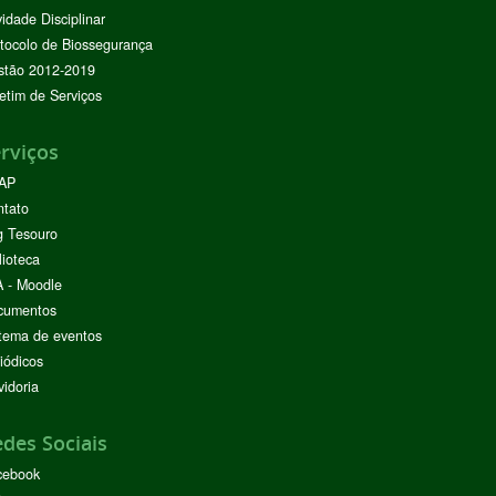
vidade Disciplinar
tocolo de Biossegurança
stão 2012-2019
etim de Serviços
rviços
AP
ntato
g Tesouro
lioteca
 - Moodle
cumentos
tema de eventos
iódicos
idoria
des Sociais
cebook