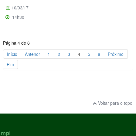
10/03/17
14h30
Página 4 de 6
Início
Anterior
1
2
3
4
5
6
Próximo
Fim
Voltar para o topo
ampi