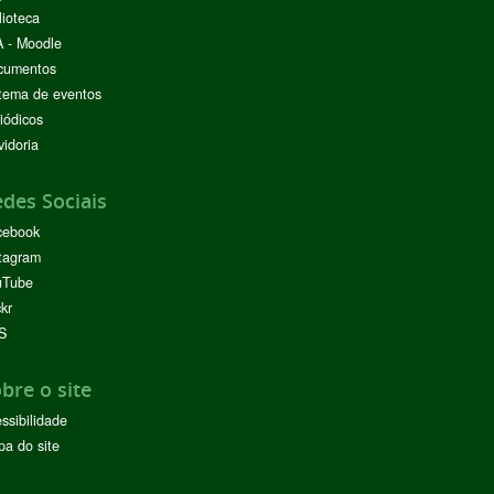
lioteca
 - Moodle
cumentos
tema de eventos
iódicos
idoria
des Sociais
cebook
tagram
uTube
ckr
S
bre o site
ssibilidade
a do site