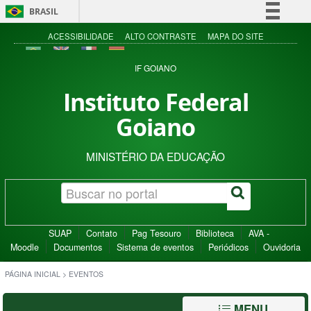
BRASIL
Simplifique!
ACESSIBILIDADE
ALTO CONTRASTE
MAPA DO SITE
Comunica BR
IF GOIANO
Participe
Instituto Federal
Acesso à informação
Goiano
Legislação
Canais
MINISTÉRIO DA EDUCAÇÃO
SUAP
Contato
Pag Tesouro
Biblioteca
AVA -
Moodle
Documentos
Sistema de eventos
Periódicos
Ouvidoria
PÁGINA INICIAL
>
EVENTOS
MENU