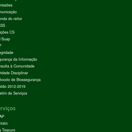
missões
municação
nda do reitor
ASS
ições CS
I/Suap
P
egridade
urança da Informação
nsulta à Comunidade
vidade Disciplinar
tocolo de Biossegurança
stão 2012-2019
etim de Serviços
rviços
AP
ntato
g Tesouro