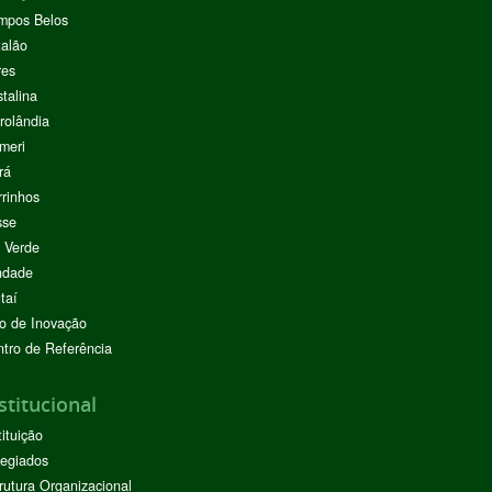
mpos Belos
alão
res
stalina
rolândia
meri
rá
rinhos
sse
 Verde
ndade
taí
o de Inovação
tro de Referência
stitucional
tituição
egiados
rutura Organizacional